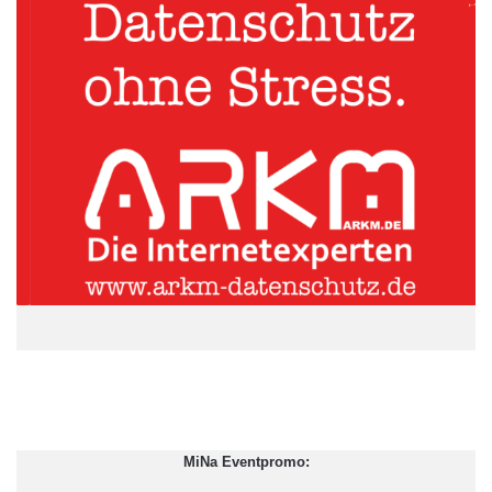
Foto: djd/E.ON
Ist das nicht der Fall, können die monatlichen
Abschlagszahlungen sofort angepasst werden, um
Nachzahlungen zu vermeiden. Doch „der Jahresverbrauch
alleine sagt noch nicht viel darüber aus, ob man zu viel Strom
konsumiert“, erklärt Dr. Kristina Rodig, Leiterin Innovation bei
E.ON Energie. In der App können die Verbraucher daher ihren
Energieverbrauch mit dem Durchschnittsverbrauch von
Haushalten gleicher Größe vergleichen und so mehr
Transparenz über ihren Konsum bekommen. Individuelle
Energiespartipps gibt es mit der neuen App gleich noch gratis
dazu.
Quelle: djd
MiNa Eventpromo: