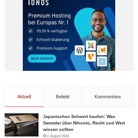
Abschlagsraten Nachzahlungen
Energierechnung
Energiesparen
Oliver Schönfeld
Ratgeberzentrale.de
Web App
Aktuell
Beliebt
Kommentare
Japanisches Schwert kaufen: Was
Sammler über Nihonto, Recht und Wert
wissen sollten
2. August 2026