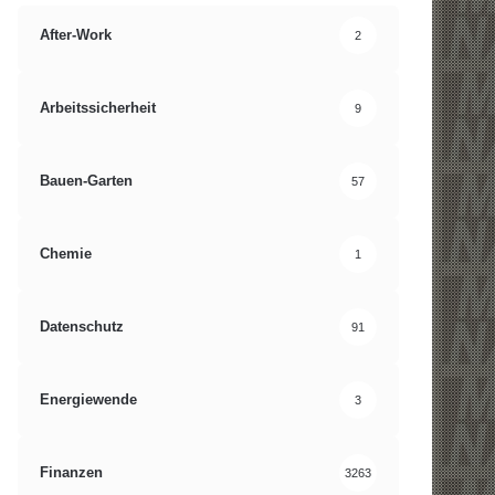
After-Work
2
Arbeitssicherheit
9
Bauen-Garten
57
Chemie
1
Datenschutz
91
Energiewende
3
Finanzen
3263