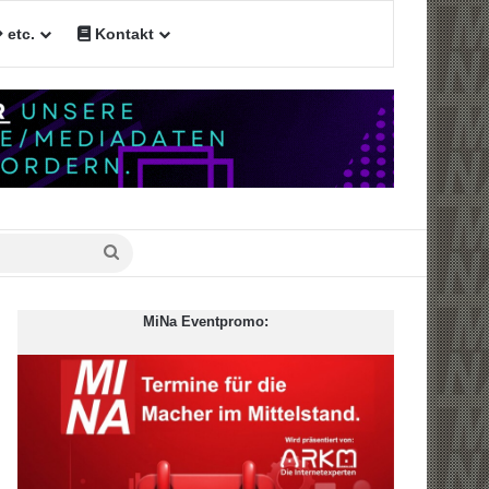
etc.
Kontakt
n
Suche
nach
MiNa Eventpromo: