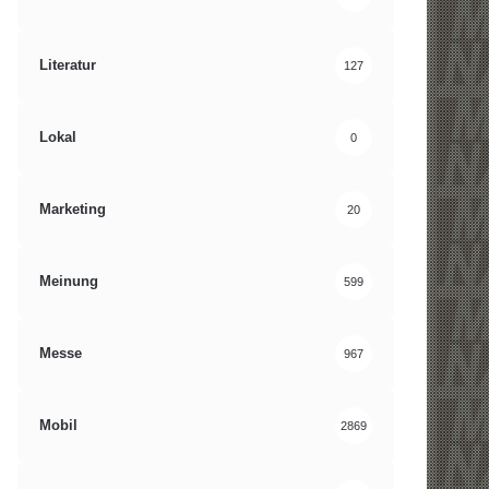
Literatur
127
Lokal
0
Marketing
20
Meinung
599
Messe
967
Mobil
2869