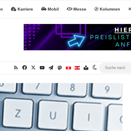
en
Karriere
Mobil
Messe
Kolumnen
RSS
Facebook
X
YouTube
Telegram
Mastodon
Inhaltsverzeichnis
MiNa CH
MiNa AT
Skin umschalte