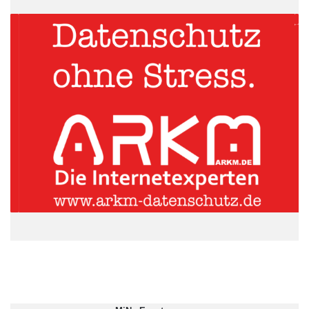
Quelle: Presseanzeiger
Integriert sind im Modell KINO-DH810 zwei Intel® Ethernet
Controller I211, VGA, DP und DVI-D. Dual Display Funktion für
zwei unabhängige Displays ist möglich. Optionale Converter-
Boards vom internen DisplayPort bieten zusätzlich eine
Schnittstelle als VGA, HDMI, LVDS oder DVI. Die integrierten
3D micro-architecture Verbesserungen unterstützen DX11.1,
OCL 1.2 und OGL3.2 und MPEG2, VC1, AVC Decodierung.
ARKM.marketing