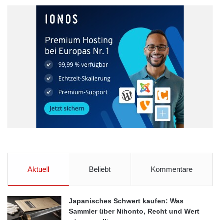
Erweiterung über PCIe x1 und PCIe mini Card - 2xUSB 3.0,
2xSATA 6Gb/s, mSATA - Jumper-freies Design, TPM - 3D
micro-architecture für DX11.1, OCL 1.2, OGL3.2 - 6xCOM,
6xUSB 2.0, HD Audio, digitale E/A
Durch das kundenspezifische Individualisierungskonzept von
COMP-MALL lassen sich auch bei kleinen Stückzahlen
Einsparungen erzielen. COMP-MALL bietet für das Modell
KINO-DH810 – BIOS Anpassungen, Hardware Modifikationen,
Imageverwaltung, Direktlieferungen, Langzeitverfügbarkeit und
Vorhaltungs-/Abruflager zu übernehmen sowie das
Betriebssystem zu erstellen und externe Peripherie
einzubinden.
Aktuell
Beliebt
Kommentare
Zur Spannungsversorgung werden nur 12 VDC benötigt und ein
Watchdogtimer für automatischen Neustart ist ebenso on board,
Japanisches Schwert kaufen: Was
wie die hilfreiche „One Key Recovery“ Funktion.
Sammler über Nihonto, Recht und Wert