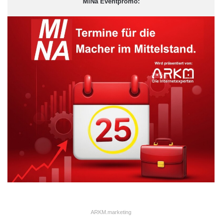
MiNa Eventpromo:
Besondere Produkt-Eigenschaften: - DDR3
1066/1333/1600MHz SDRAM bis 16 GB - 2 Displays über
ARKM.marketing
HDMI, DP, DVI, LVDS und VGA - Intel® GbE LAN (PCIe) -