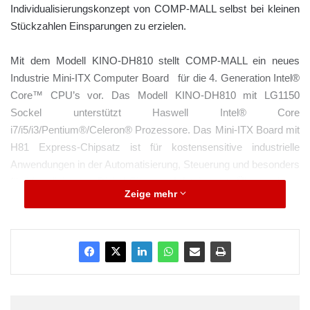
Individualisierungskonzept von COMP-MALL selbst bei kleinen
Stückzahlen Einsparungen zu erzielen.
Mit dem Modell KINO-DH810 stellt COMP-MALL ein neues
Industrie Mini-ITX Computer Board für die 4. Generation Intel®
Core™ CPU’s vor. Das Modell KINO-DH810 mit LG1150
Sockel unterstützt Haswell Intel® Core
i7/i5/i3/Pentium®/Celeron® Prozessore. Das Mini-ITX Board mit
H81 Express-Chipsatz ist für kostensensitive industrielle
Anwendungen in der Automatisierung, Steuerung und besonders
für Visualisierung, Digital Signage, Infotainment, Überwachung
Zeige mehr
und Gaming interessant.