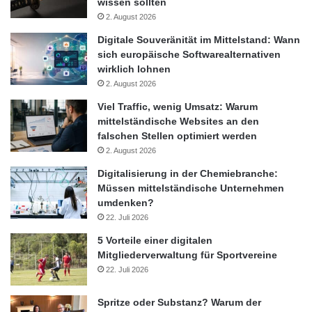
wissen sollten
Quelle: ots
2. August 2026
Digitale Souveränität im Mittelstand: Wann
sich europäische Softwarealternativen
COMP-MALL
Computer Board
wirklich lohnen
2. August 2026
Mini-ITX Board
Viel Traffic, wenig Umsatz: Warum
mittelständische Websites an den
falschen Stellen optimiert werden
2. August 2026
Digitalisierung in der Chemiebranche:
Müssen mittelständische Unternehmen
umdenken?
22. Juli 2026
5 Vorteile einer digitalen
Mitgliederverwaltung für Sportvereine
22. Juli 2026
Spritze oder Substanz? Warum der