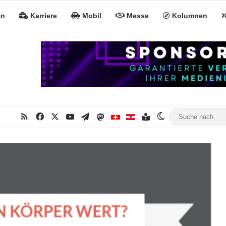
en
Karriere
Mobil
Messe
Kolumnen
RSS
Facebook
X
YouTube
Telegram
Mastodon
Inhaltsverzeichnis
MiNa CH
MiNa AT
Skin umschalten