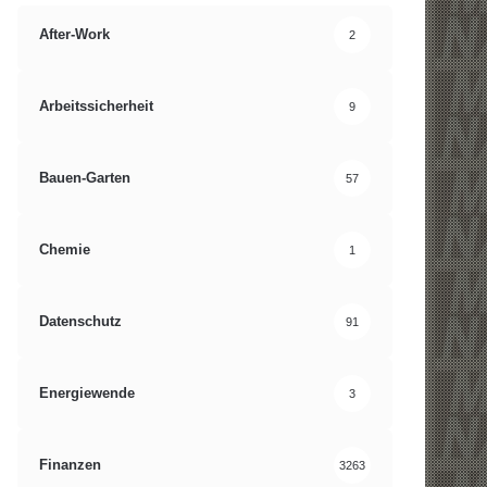
After-Work
2
Arbeitssicherheit
9
Bauen-Garten
57
Chemie
1
Datenschutz
91
Energiewende
3
Finanzen
3263