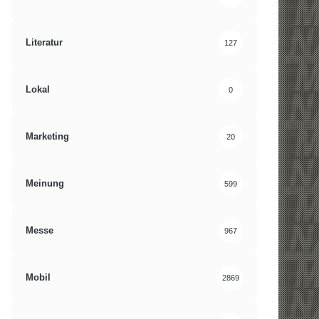
Literatur
127
Lokal
0
Marketing
20
Meinung
599
Messe
967
Mobil
2869