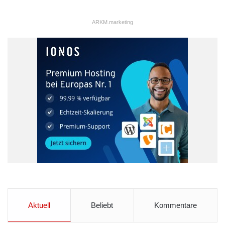
Skalierung und Internationalisierung von Startups;
Cornerstone-Investment der Bundesregierung: 30
ARKM.marketing
Millionen Euro
Masterplan der Bundesregierung zum Breitbandausbau bis
2020
Maßnahmenpakete zur Steigerung der
Wettbewerbsfähigkeit
Das Forschungspaket ist das jüngste und finanziell
umfangreichste in einer Serie von Maßnahmenpaketen der
Bundesregierung zur Verbesserung der innovationsfördernden
Rahmenbedingungen in Österreich. Bereits zuvor waren ein
Startup-Paket im Umfang von 185 Millionen Euro (Juli 2016)
sowie ein 400 Millionen Euro schweres Wirtschaftspaket
(Oktober 2016) beschlossen worden. Hauptziel dieser
umfassenden Neuerungen ist die Schaffung und Bindung von
Aktuell
Beliebt
Kommentare
Arbeitsplätzen sowie die dauerhafte Steigerung der