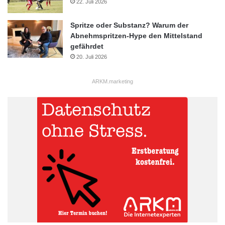
22. Juli 2026
Forschungsmilliarde
Spritze oder Substanz? Warum der
Abnehmspritzen-Hype den Mittelstand
Grundlagenforschung
Maßnahmenpaket
gefährdet
20. Juli 2026
Österreich
Partnerschaft
Startup
Wirtschaftspaket
ARKM.marketing