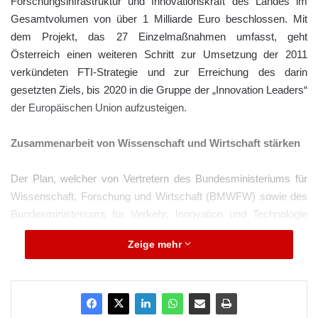
Forschungsinfrastruktur und Innovationskraft des Landes im
Gesamtvolumen von über 1 Milliarde Euro beschlossen. Mit
dem Projekt, das 27 Einzelmaßnahmen umfasst, geht
Österreich einen weiteren Schritt zur Umsetzung der 2011
verkündeten FTI-Strategie und zur Erreichung des darin
gesetzten Ziels, bis 2020 in die Gruppe der „Innovation Leaders“
der Europäischen Union aufzusteigen.
Zusammenarbeit von Wissenschaft und Wirtschaft stärken
Der Plan, welcher von Vertretern des Bundesministeriums für
Wissenschaft, Forschung und Wirtschaft (BMWFW) sowie des
Bundesministeriums für Verkehr, Innovation und Technologie
(bmvit) erstellt wurde, sieht eine enge Partnerschaft von
Zeige mehr
öffentlicher Hand, Unternehmen sowie Wissenschaft und
Forschung vor. Bis 2021 werden rund 700 Millionen Euro aus
der öffentlichen Hand in das Forschungspaket fließen, etwa 500
Millionen Euro sollen aus privaten Mitteln hinzukommen.