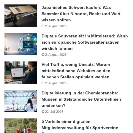
Wettbewerbsfähigkeit durch verbesserte Rahmenbedingungen
Japanisches Schwert kaufen: Was
für KMU, forschungsintensive Unternehmen sowie Startups.
Sammler über Nihonto, Recht und Wert
wissen sollten
Auch Wirtschaftsminister Reinhold Mitterlehner (BMWFW)
2. August 2026
betont die große wirtschaftliche Bedeutung einer F&E-starken
Digitale Souveränität im Mittelstand: Wann
Alpenrepublik: „Indem wir Wissenschaft und Forschung stärken,
sich europäische Softwarealternativen
stärken wir auch Wirtschaft und Arbeitsmarkt. Der Kreislauf
wirklich lohnen
zwischen Wissenschaft, Forschung und Wirtschaft hilft uns im
2. August 2026
Wettbewerb zu bestehen, “ so Mitterlehner anlässlich der
Viel Traffic, wenig Umsatz: Warum
Eröffnung der Europatagung am 3. November 2016.
mittelständische Websites an den
falschen Stellen optimiert werden
2. August 2026
Quelle: Hill+Knowlton/ ABA-Invest in Austria
Digitalisierung in der Chemiebranche:
Müssen mittelständische Unternehmen
Anschlussfinanzierung
Bundesregierung
umdenken?
22. Juli 2026
Finanzierungsrunde
5 Vorteile einer digitalen
Mitgliederverwaltung für Sportvereine
Forschungsinfrastruktur