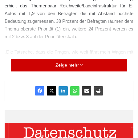
erhielt das Themenpaar Reichweite/Ladeinfrastruktur für E-
Autos mit 1,9 von den Befragten die mit Abstand höchste
Bedeutung zugemessen. 38 Prozent der Befragten räumen dem
Thema oberste Priorität (1) ein, weitere 24 Prozent werten es
mit 2 bzw. 3 auf der Prioritätenskala.
„Die Tatsache, dass die Fragen, wie weit fährt mein Wagen mit
einer Batterieladung und wo kann ich am schnellsten laden an
Zeige mehr
erster Stelle stehen, ist ein klarer Indikator dafür, dass sich die
Beteiligten sehr konkret mit der E-Mobilität auseinandersetzen“,
analysiert Studienleiter Harald Müller, Geschäftsführer der BWA
Akademie. Er stellt fest: „Es geht nicht mehr an erster Stelle
darum, den Diesel noch erhalten zu wollen, sondern wie E-
Autos in Deutschland verkauft und genutzt werden können.“
Immerhin belegen die Diskussionen um Verbrennungsmotoren
und drohende Fahrverbote den zweiten Platz mit einer
Wichtigkeitseinstufung von 2,4. Der generelle Trend zur E-