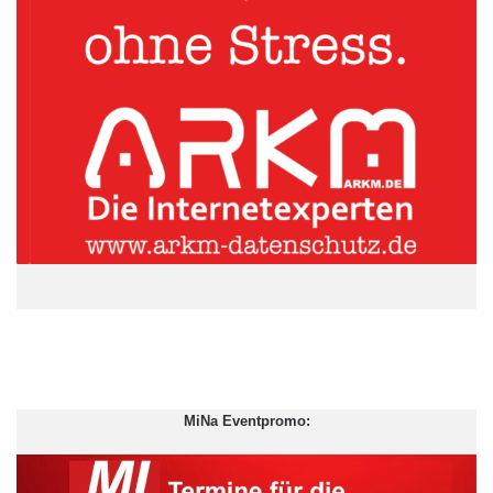
Mobilität liegt mit 2,5 an dritter Stelle, gleichauf mit den
gesetzlichen Vorgaben zu Emissionen. Die weitere Reihenfolge
auf der Bedeutungsskala stellt sich laut Studie wie folgt dar:
gesetzliche Vorgaben insbesondere zu Emissionen (2,5),
verlorenes Vertrauen in die Automobilhersteller (3,0),
Verunsicherung der Verbraucher beim Neuwagenkauf (3,1),
verlorenes Vertrauen in die Verkehrspolitik (3,5) und
Unsicherheit bei eventuellen Hardware-Nachrüstungen (3,6).
Ein Drittel der befragten Manager und Experten räumt dem
Trend zur
E-Mobilität
höchste Priorität ein; beinahe genauso
viele (30 Prozent) setzen das verlorene Vertrauen in die
Autohersteller an erste Stelle. Der Verkehrspolitik lastet
hingegen nur ein Viertel der Befragten den Vertrauensverlust
über allen anderen Aspekten an.
MiNa Eventpromo:
ARKM.marketing