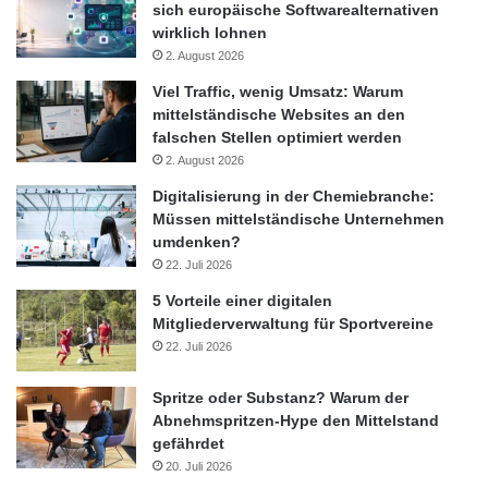
Diskussionen um Reichweite und Ladeinfrastruktur für E-
sich europäische Softwarealternativen
wirklich lohnen
Autos (Bedeutungsgrad: 1,9)
2. August 2026
Diskussion um Verbrennungsmotoren (2,4)
Viel Traffic, wenig Umsatz: Warum
(Drohende)
Fahrverbote
(2,4)
mittelständische Websites an den
Trend zur E-Mobilität (2,5)
falschen Stellen optimiert werden
2. August 2026
Gesetzliche Vorgaben insbesondere zu Emissionen (2,5)
Digitalisierung in der Chemiebranche:
Verlorenes Vertrauen in die Automobilhersteller (3,0)
Müssen mittelständische Unternehmen
Verunsicherung der Verbraucher beim Neuwagenkauf (3,1)
umdenken?
Verlorenes Vertrauen in die
Verkehrspolitik
(3,5)
22. Juli 2026
Unsicherheit bei eventuellen Hardware-Nachrüstungen
5 Vorteile einer digitalen
(3,6)
Mitgliederverwaltung für Sportvereine
22. Juli 2026
Quelle: BWA Report „Automobilbranche im Umbruch 2020“
Spritze oder Substanz? Warum der
Abnehmspritzen-Hype den Mittelstand
gefährdet
Automobilbranche
20. Juli 2026