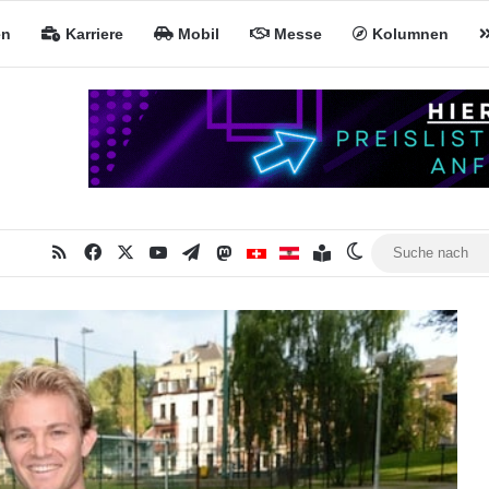
en
Karriere
Mobil
Messe
Kolumnen
RSS
Facebook
X
YouTube
Telegram
Mastodon
Inhaltsverzeichnis
MiNa CH
MiNa AT
Skin umschalte