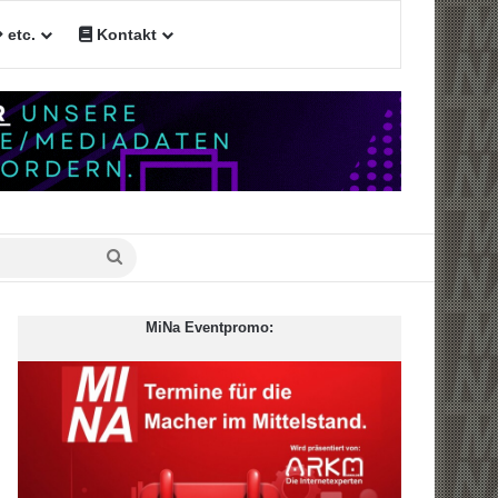
etc.
Kontakt
n
Suche
nach
MiNa Eventpromo: