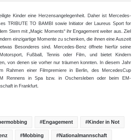
ligte Kinder eine Herzensangelegenheit. Daher ist Mercedes-
isses TRIBUTE TO BAMBI sowie Initiator der Laureus Sport for
dem Stern mit „Magic Moments“ ihr Engagement weiter aus. Ziel
Kindern einzigartige Momente zu schenken, die ihnen eine Auszeit
 etwas Besonderes sind. Mercedes-Benz öffnete hierfür seine
Motorsport, Fußball, Tennis oder Film, und bietet Kindern
en, von denen sie vorher nur träumen konnten. In diesem Jahr
 im Rahmen einer Filmpremiere in Berlin, des MercedesCup
 DTM Rennens in Spa bzw. in Oschersleben oder beim EM-
chaft in Frankfurt.
bermobbing
Engagement
Kinder in Not
enz
Mobbing
Nationalmannschaft