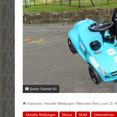
Quelle: Daimler AG
Startseite
/
Aktuelle Meldungen
/
Mercedes-Benz zum 15. Mal
Aktuelle Meldungen
Messe
Mobil
Unternehmen