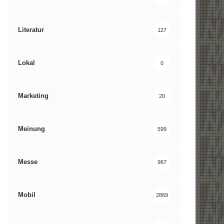
Literatur
127
Lokal
0
Marketing
20
Meinung
599
Messe
967
Mobil
2869