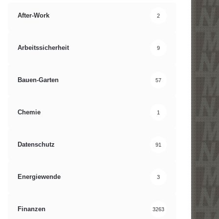
After-Work
2
Arbeitssicherheit
9
Bauen-Garten
57
Chemie
1
Datenschutz
91
Energiewende
3
Finanzen
3263