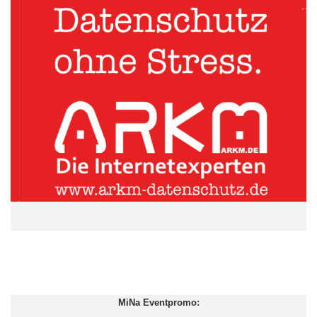
Quelle: Faurecia
Speziell junge Autofahrer wollen ihre körperliche Fitness
beobachten Der zunehmende Trend, seine Vitalwerte durch
Apps, Fitnessarmbänder und Co. regelmäßig kontrollieren zu
lassen, scheint sich nun auch auf die Automobilität zu
übertragen. So gab bereits jeder fünfte Befragte (20 Prozent) an,
dass er eine Kontrolle der eigenen Vitalwerte wie Puls oder
Pupillengröße während der Fahrt begrüßen würde. Rund ein
Viertel der 18- bis 34-Jährigen ist offenbar besonders
interessiert daran, die Vitalwerte auch während einer Autofahrt
zu beobachten. Die Umfrage zeigt, dass die Sensibilität hierfür
bei jüngeren Autofahrern deutlich stärker ausgeprägt ist als bei
älteren. Während jeder Vierte der 45- bis 54-jährigen (23
Prozent) sowie jeder Fünfte der über 55-jährigen (21 Prozent)
Fahrzeuglenker Angst vor Ausfallerscheinungen am Steuer hat,
MiNa Eventpromo:
befürchtet dies unter den 18- bis 24-Jährigen (38 Prozent) sowie