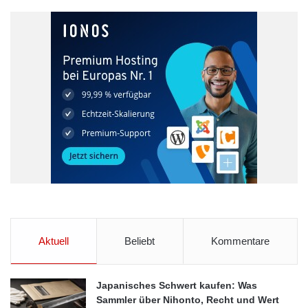
Die vollständige Agenda finden Sie unter www.sercos.de.
Interessenten können sich zur kostenpflichtigen Konferenz
anmelden und vom Frühbucherrabatt profitieren: Sercos
Mitglieder zahlen lediglich 70€, Nicht-Sercos-Mitglieder 120€.
Quelle: Sercos International e. V.
Automatisierungspyramide
Lösungsansätze
Maschinenkommunikation
Aktuell
Beliebt
Kommentare
Podiumsdiskussion
Sercos International e. V.
SPS-MAGAZIN
Japanisches Schwert kaufen: Was
Sammler über Nihonto, Recht und Wert