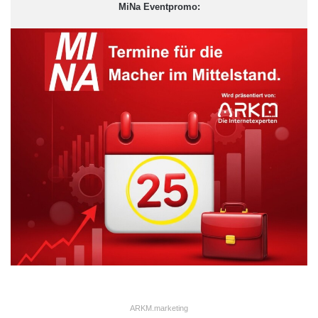
MiNa Eventpromo:
Die nachfolgenden Trendvorträge geben einen Ein- und
Überblick zu den Themen TSN, OPC UA und potentielle
Zukunftsmärkte für den deutschen Maschinenbau.
Der Nachmittag beginnt mit einer spannenden
Podiumsdiskussion zum Internet der Dinge. Im Anschluss
daran haben die Teilnehmer die Möglichkeit, einzelne
Fachthemen in 9 parallel stattfindenden Sessions zu vertiefen.
ARKM.marketing