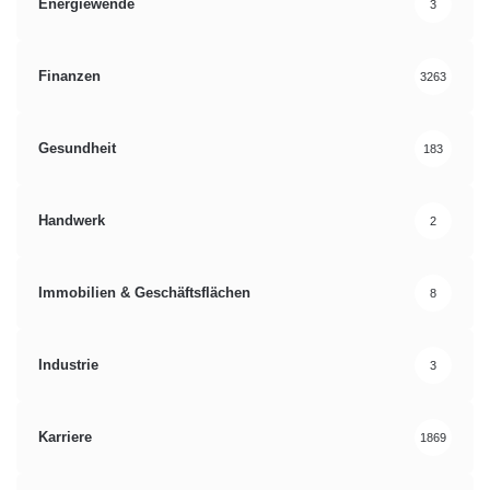
Energiewende
#Hashtag
bain-studie
3
digitale Mediennutzung
E-Books
Finanzen
3263
München
Streaming-Dienste
Gesundheit
183
Handwerk
2
Immobilien & Geschäftsflächen
8
Industrie
3
Karriere
1869