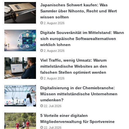
Japanisches Schwert kaufen: Was
Der Zusammenhang zwischen der wachsenden Beliebtheit
Sammler über Nihonto, Recht und Wert
mobiler Endgeräte und neuen Formaten ist beim Bewegtbild
wissen sollten
besonders auffällig: 91 Prozent der 15- bis 25-jährigen Befragten
2. August 2026
in Deutschland schauen Fernsehen und Videos auch auf dem
Digitale Souveränität im Mittelstand: Wann
Smartphone oder Tablet. Bei den über 36-Jährigen liegt dieser
sich europäische Softwarealternativen
Anteil bei 48 Prozent (Abb. 2). Von diesem Interesse profitieren
wirklich lohnen
2. August 2026
bislang vor allem große Plattformen wie YouTube, doch
spezielle Dienste gewinnen gerade bei den Jüngeren an
Viel Traffic, wenig Umsatz: Warum
Bedeutung. Noch weiter vorangeschritten ist die Digitalisierung
mittelständische Websites an den
falschen Stellen optimiert werden
beim Musikkonsum. Lediglich 13 Prozent der unter 25-Jährigen
2. August 2026
nutzen hierfür noch CDs. 21 Prozent sind es bei den 26- bis 35-
Jährigen, 23 Prozent bei den Älteren. Eine Ausnahme ist das
Digitalisierung in der Chemiebranche:
Müssen mittelständische Unternehmen
Buch. Dies bevorzugen selbst die bis zu 25-Jährigen noch zu
umdenken?
drei Vierteln als gedruckte Ausgabe.
22. Juli 2026
5 Vorteile einer digitalen
Bei der Auswahl der Medien verlassen sich die Nutzer
Mitgliederverwaltung für Sportvereine
zunehmend auf Empfehlungen aus sozialen Netzwerken. Diese
22. Juli 2026