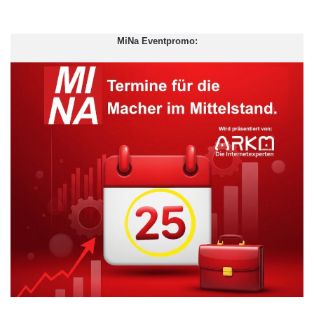
In Industrie- wie Schwellenländern ist das Ende der Dominanz
MiNa Eventpromo:
traditioneller Medienformate eng mit dem Siegeszug mobiler
Endgeräte verknüpft. In Deutschland stieg der Anteil der
Smartphone-Nutzer binnen eines Jahres um zehn
Prozentpunkte auf 70 Prozent. Tablets kamen auf 38 Prozent –
mit einem Zuwachs von sogar 15 Prozentpunkten (Abb. 1). In
allen Ländern dienen mobile Endgeräte primär dem Zugriff auf
das Internet und soziale Netzwerke. Doch darüber hinaus
entwickeln sie sich zunehmend zur Plattform für den
Medienkonsum. „Die Medienbranche muss sich noch einmal
neu erfinden“, betont Dr. Imeyen Ebong, Partner bei Bain &
Company und Leiter der Praxisgruppe Technologie, Medien und
Telekommunikation im deutschsprachigen Raum. „Es geht um
neue Inhalte, neue Vertriebsformen und neue
Geschäftsmodelle.“
ARKM.marketing