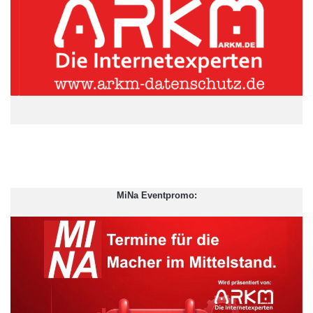
Partnerschaftlichkeit, das sich in den nächsten Jahren immer
mehr durchsetzen wird, haben Mann und Frau beide gleich viel
Zeit für den Job und die Familie zur Verfügung: Laut einer
aktuellen Studie von Roland Berger Strategy Consultants muss
für 95 Prozent der Befragten im Alter von 25 bis 39 der Beruf mit
der Familie vereinbar sein. Sollte dies nicht zutreffen, ist die
Generation Y schneller bereit, zu kündigen.
Das führt zur nächsten Frage: Wie kann der Arbeitgeber
angesichts des demographischen Wandels qualifizierte
Mitarbeiter mit Kindern langfristig an sein Unternehmen binden?
Petra Timm, Sprecherin von Randstad Deutschland, kennt die
MiNa Eventpromo:
Antwort: „Arbeitgeber sollten flexibel sein und ihren Mitarbeitern
Freiraum lassen. Dazu gehört, sich von der Präsenzpflicht zu
lösen und mit Hilfe von mobilem Equipment den Mitarbeiter
wählen zu lassen, wo und wann er arbeitet. Denn das macht
zufrieden und ermöglicht Müttern und Vätern Beruf und Familie
miteinander zu vereinbaren.“