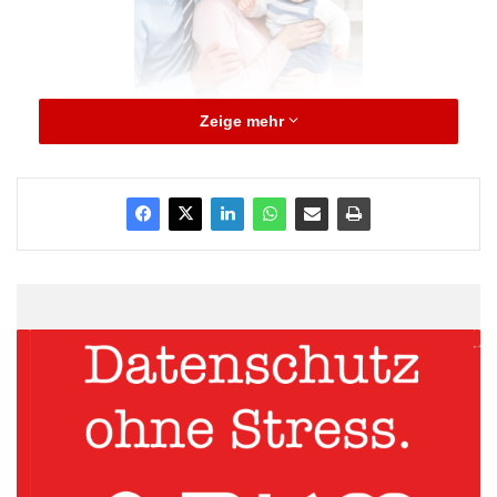
Zeige mehr
Quelle: TextNet
Wie sich diese beiden Aspekte zukünftig vereinbaren lassen, ist
nicht mehr nur das Problem von Müttern, die nach der Geburt
ihres Kindes wieder in den Beruf zurückkehren. Auf diesem Feld
hat sich bereits einiges getan. Die Frage ist vielmehr, wie der
Arbeitsplatz der Zukunft für berufstätige Väter gestaltet wird, die
sich gemeinsam mit der Mutter um den Nachwuchs kümmern
möchten. Denn im angestrebten Modell der