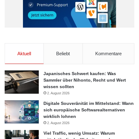
Arbeitsplatz der Zukunft
Berufsleben
Generation Y
Roland Berger Strategy Consultants
Aktuell
Beliebt
Kommentare
Soziologen
Japanisches Schwert kaufen: Was
Sammler über Nihonto, Recht und Wert
wissen sollten
2. August 2026
Digitale Souveränität im Mittelstand: Wann
sich europäische Softwarealternativen
wirklich lohnen
2. August 2026
Viel Traffic, wenig Umsatz: Warum