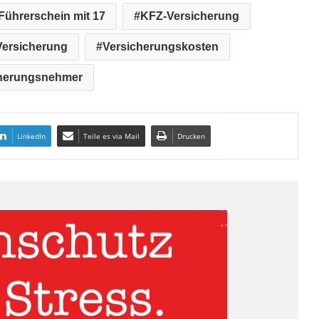
Führerschein mit 17
KFZ-Versicherung
Versicherung
Versicherungskosten
herungsnehmer
LinkedIn
Teile es via Mail
Drucken