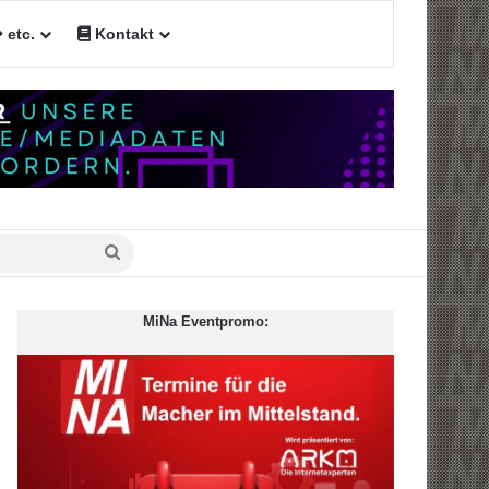
etc.
Kontakt
n
Suche
nach
MiNa Eventpromo: