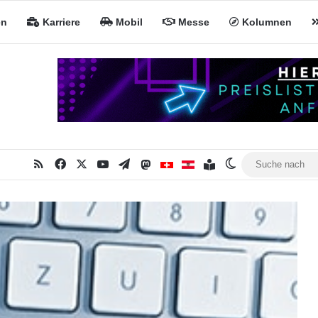
en
Karriere
Mobil
Messe
Kolumnen
RSS
Facebook
X
YouTube
Telegram
Mastodon
Inhaltsverzeichnis
MiNa CH
MiNa AT
Skin umschalte