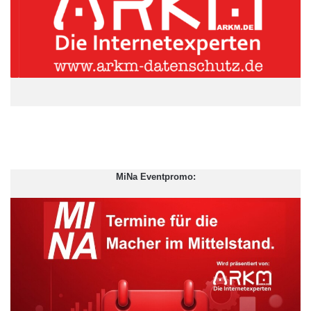
Geringe Energiekosten, günstige Löhne, eine wachsende
Bevölkerung, eine moderne Infrastruktur und umfassendes IT-
Know-how sind die Schlüsselfaktoren für den Wiederaufstieg
der Industrie in den Vereinigten Staaten. Seit 2008 drittelte sich
der Preis für Erdgas nahezu, dank der Erschließung neuer
Energiereserven. Mahner warnen vor diesem Hintergrund
bereits vor einem Auszehrungsprozess des Industriestandorts
Deutschland. Doch das Gegenteil ist der Fall: Kein anderes
OECD-Land zieht größere Vorteile aus der Renaissance der
MiNa Eventpromo:
Fertigung in den USA und der Rückkehr produzierender
Betriebe in die größte Volkswirtschaft der Welt.
Vereinigte Staaten werden zur Lokomotive für die deutsche
Wirtschaft
ARKM.marketing