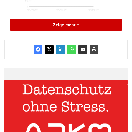
Zeige mehr
Deutschlands Exporte wachsen stark. Quelle:
obs/Bain & Company
München – Die Reindustrialisierung der USA entwickelt sich zu
einem Konjunkturmotor für die deutsche Wirtschaft. In einer
Modellrechnung für die Studie „Go West! Wie Unternehmen von
der Reindustrialisierung der USA profitieren können“ kommt die
internationale Managementberatung Bain & Company zu
folgendem Ergebnis: Die traditionell starke Stellung deutscher
Industrieunternehmen in Branchen wie dem Maschinen- und
Anlagenbau zahlt sich in den kommenden Jahren beim Export
in die USA besonders aus. Der Erfolg in diesem Markt ist aber
kein Selbstläufer. Die Unternehmen müssen ihre Organisationen
zügig auf die zu erwartende rapide Expansion vorbereiten.