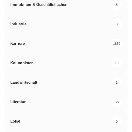
Quelle: presseportal
Immobilien & Geschäftsflächen
8
bain-studie
Industrie
3
internatinale Managementberatung
Karriere
1869
Konjunktur
Reindustrialisierung der USA
Kolumnisten
13
Landwirtschaft
1
Literatur
127
Lokal
0