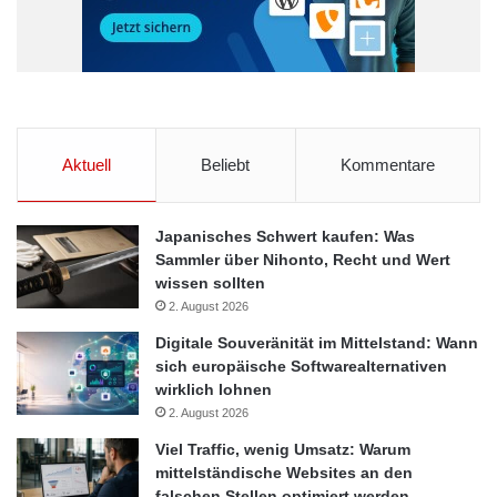
Aktuell
Beliebt
Kommentare
Japanisches Schwert kaufen: Was
Sammler über Nihonto, Recht und Wert
wissen sollten
2. August 2026
Digitale Souveränität im Mittelstand: Wann
sich europäische Softwarealternativen
wirklich lohnen
2. August 2026
Die USA ziehen massiv Direktinvestitionen an.
Quelle: obs/Bain & Company
Viel Traffic, wenig Umsatz: Warum
mittelständische Websites an den
falschen Stellen optimiert werden
Der Wiederaufstieg der Industrie in den USA eröffnet enorme