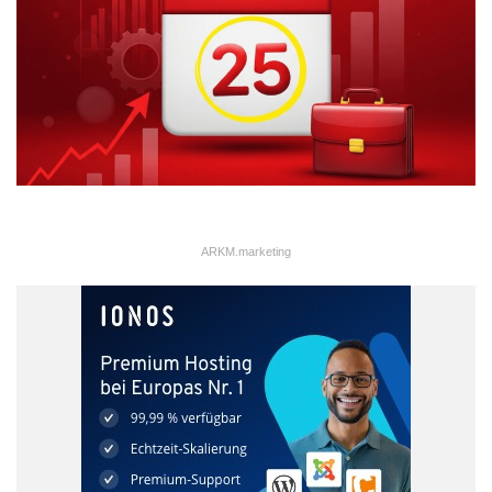
ausschließen.
Tipp:
Bei unvorhergesehenen Zahlungsschwierigkeiten lassen
sich mit einigen Banken Pausierungen der Ratenzahlungen oder
Anpassungen bei der Höhe der Ratenzahlungen aushandeln.
Worauf beim Immobilienkauf
achten?
ARKM.marketing
Damit sich der Kauf einer Immobilie lohnt, kommt es auf
verschiedene Kriterien an. Oftmals ist es eine gute Lage mit
einer gut ausgebauten Infrastruktur, die den Wert einer
Immobilie sichert. Auch die Zugangswege für Fahrzeuge, etwa
zu Lagerhallen, Büros und anderen Gewerbeimmobilien, sind für
Unternehmen oft ein wichtiger Faktor. Darüber hinaus spielt bei
Bestandsimmobilien der Zustand eine Rolle. Sind das Dach, der
Keller und die Fenster intakt? Gibt es Undichtigkeiten, oder fehlt