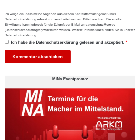
Ich willige ein, dass meine Angaben aus diesem Kontaktformular gemäß Ihrer
Datenschutzerklärung
erfasst und verarbeitet werden. Bitte beachten: Die erteilte
Einwilligung kann jederzeit für die Zukunft per E-Mail an datenschutz@sor.de
(Datenschutzbeauftragter) widerrufen werden. Weitere Informationen finden Sie in unserer
Datenschutzerklärung
.
Ich habe die
Datenschutzerklärung
gelesen und akzeptiert.
*
Risiken minimieren
Beim Immobilienkauf bleiben immer ein paar Unsicherheiten. Es
könnte sich der Marktwert nach unten bewegen, sodass die
MiNa Eventpromo:
Immobilie nach der Abzahlung weniger wert ist als der
ursprüngliche Kaufpreis. Auch unerwartete Reparatur- und
Sanierungskosten können die Immobilie nachträglich verteuern.
Hier ist eine Beratung durch einen Profi (Immobiliengutachter)
sinnvoll, um falsche Investitionen zu vermeiden. Natürlich kann
man die Entwicklung auf dem Markt nicht genau vorhersagen.
Wer allerdings schon beim Kauf auf bestimmte Dinge achtet,
kann verschiedene Risiken von vornherein minimieren oder