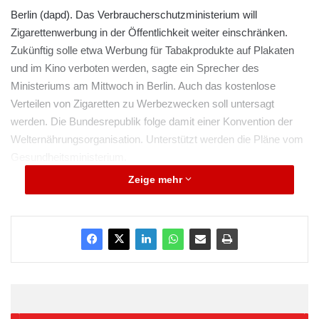
Berlin (dapd). Das Verbraucherschutzministerium will
Zigarettenwerbung in der Öffentlichkeit weiter einschränken.
Zukünftig solle etwa Werbung für Tabakprodukte auf Plakaten
und im Kino verboten werden, sagte ein Sprecher des
Ministeriums am Mittwoch in Berlin. Auch das kostenlose
Verteilen von Zigaretten zu Werbezwecken soll untersagt
werden. Die Bundesrepublik folge damit einer Konvention der
Welternährungsorganisation. Unterstützt werden die Pläne vom
Gesundheitsministerium.
Zeige mehr
Werbung für Tabak ist bereits in der Presse, anderen
gedruckten Veröffentlichungen und im Internet grundsätzlich
verboten. Auch das Sponsoring von Medienangeboten durch
Tabakunternehmen ist untersagt.
ARKM.marketing