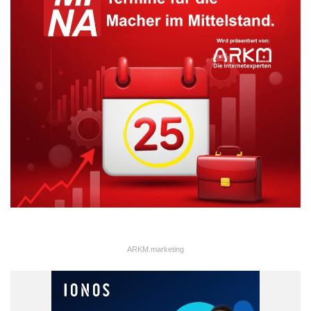
Euro in bar oder alternativ Fondsanteile des Mitmachfonds.
Orginal-Meldung:
http://www.presseportal.de/pm/67525/2299723/-boerse-online-
mitmachfonds-privatanleger-zeigen-es-den-profis/api
Geldanlage
Gratis
Spartipps
Verbrauchertipps
Vermögensaufbau
ARKM.marketing