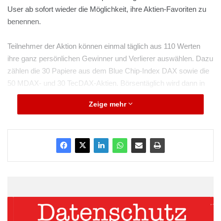
User ab sofort wieder die Möglichkeit, ihre Aktien-Favoriten zu
benennen.
Teilnehmer der Aktion können einmal täglich aus 110 Werten
ihre ganz persönlichen Gewinner und Verlierer auswählen. Dazu
zählen die 30 Papiere aus dem Blue Chip-Index DAX sowie die
50 MDAX- und 30 TecDAX-Aktien. Börsentäglich wird dann in
die zehn am häufigsten gewählten Aktien gleichgewichtet
Zeige mehr
investiert.
ARKM.marketing