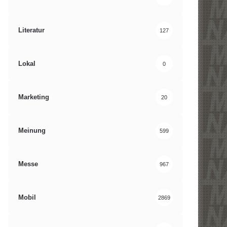
Literatur
127
Lokal
0
Marketing
20
Meinung
599
Messe
967
Mobil
2869