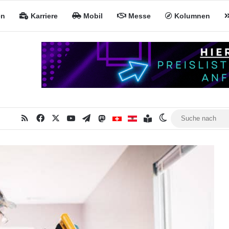
en
Karriere
Mobil
Messe
Kolumnen
RSS
Facebook
X
YouTube
Telegram
Mastodon
Inhaltsverzeichnis
MiNa CH
MiNa AT
Skin umschalten