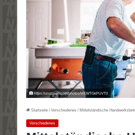
https://unsplash.com/photos/WEWTGkPUVT0
Startseite
/
Verschiedenes
/
Mittelständische Handwerksbetr
Verschiedenes