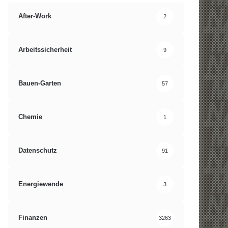
After-Work
2
Arbeitssicherheit
9
Bauen-Garten
57
Chemie
1
Datenschutz
91
Energiewende
3
Finanzen
3263