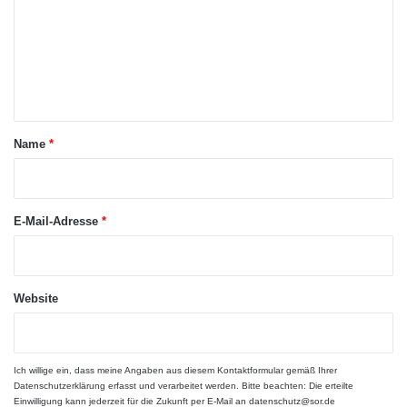
m
Gestaltung, Conversion Optimierung, Content User Experience
und SEO Potenzierung als Bewertungskriterien an.
m
e
ARKM.marketing
n
t
a
Name
*
r
*
E-Mail-Adresse
*
Website
Ich willige ein, dass meine Angaben aus diesem Kontaktformular gemäß Ihrer
Datenschutzerklärung
erfasst und verarbeitet werden. Bitte beachten: Die erteilte
Einwilligung kann jederzeit für die Zukunft per E-Mail an datenschutz@sor.de