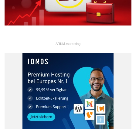
Quelle der Fotos: suxeedo.de
Als Sieger des Manufacturing Digital Marketing Awards
hervorzugehen lohnt sich gleich mehrfach: Auf dem Tableau liegt
nicht nur eine umfassende Beratung für eine Digital Marketing
ARKM.marketing
Strategie als Hauptpreis, sondern gleich eine Weiterbildung zum
Thema Content Marketing für die Mitarbeiter des siegreichen
Unternehmens. Zusätzlich dürfen sich die Sieger über ein Award
Zertifikat freuen, dass auf allen digitalen Kanälen genutzt werden
darf.
Manufacturing Digital Marketing Award
Teilnahme
Unternehmen