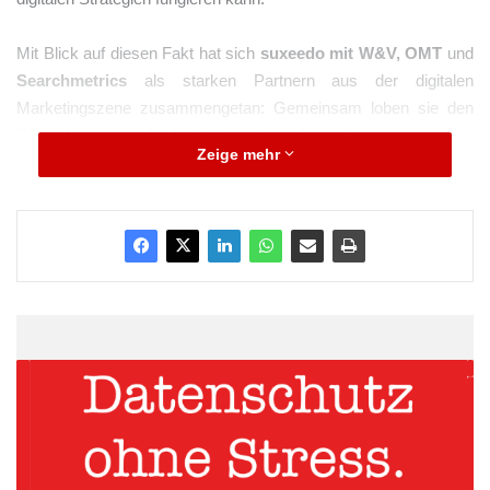
Mit Blick auf diesen Fakt hat sich
suxeedo mit W&V, OMT
und
Searchmetrics
als starken Partnern aus der digitalen
Marketingszene zusammengetan: Gemeinsam loben sie den
“
Manufacturing Digital Marketing Award
” aus, bei dem
Zeige mehr
mittelständische
Unternehmen
zur Teilnahme aufgerufen sind.
Die Eckdaten zum
Manufacturing Digital
Marketing Award im Überblick
Alle mittelständischen Unternehmen können teilnehmen
Veranstalter und Partner sind suxeedo zusammen mit der
W&V, dem OMT und Searchmetrics
Auf Hauptgewinn wartet
eine umfangreiche Digital
Marketing Beratung auf die Sieger