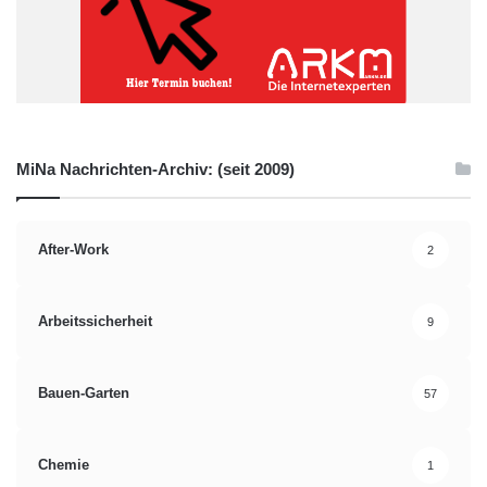
MiNa Nachrichten-Archiv: (seit 2009)
After-Work
2
Arbeitssicherheit
9
Bauen-Garten
57
Chemie
1