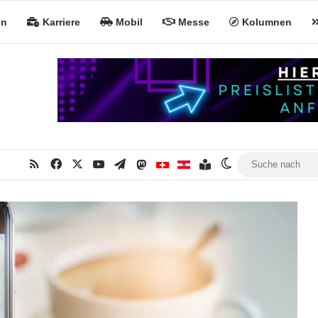
en
Karriere
Mobil
Messe
Kolumnen
RSS
Facebook
X
YouTube
Telegram
Mastodon
Inhaltsverzeichnis
MiNa CH
MiNa AT
Skin umschalten