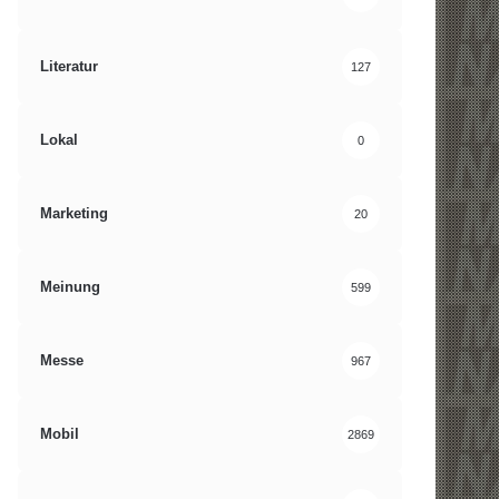
Literatur
127
Lokal
0
Marketing
20
Meinung
599
Messe
967
Mobil
2869