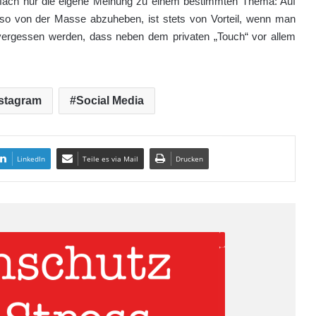
infach nur die eigene Meinung zu einem bestimmten Thema: Auf
h so von der Masse abzuheben, ist stets von Vorteil, wenn man
t vergessen werden, dass neben dem privaten „Touch“ vor allem
stagram
Social Media
LinkedIn
Teile es via Mail
Drucken