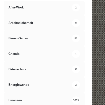
After-Work
2
Arbeitssicherheit
9
Bauen-Garten
57
Chemie
1
Datenschutz
91
Energiewende
3
Finanzen
3263