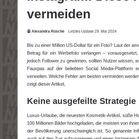
vermeiden
Alexandra Rüsche
Letztes Update 29. Mai 2024
Bis zu einer Million US-Dollar für ein Foto? Laut der
Betrag für ein Werbefoto verlangen – vorausgesetzt
jedoch Follower zu gewinnen, sollten Nutzer wissen, w
Fauxpas auf der beliebten Social Media-Plattform e
verweilen. Welche Fehler am besten vermieden werden 
zeigt dieser Artikel.
Keine ausgefeilte Strategie
Luxus-Urlaube, die neuesten Kosmetik-Artikel, süße H
100 Millionen Bilder hochgeladen, die meisten von ihne
der Bevölkerung unerschwinglich ist. So genannte I
auch auf den Zug aufzuspringen und einen Instagram-Ac