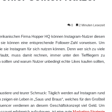
0
2 Minuten Lesezeit
 amerikanischen Firma Hopper HQ können Instagram-Nutzer diesen
, sie können eine entsprechende Follower-Zahl vorweisen. Um
ie sie Instagram für sich nutzen können. Denn wer sich zu viele
rlaubt, muss damit rechnen, immer unter den Tieffliegern zu
sollten und warum Nutzer unbedingt echte Likes kaufen sollten,
austiere und teurer Schmuck: Täglich werden auf Instagram rund
n zeigen ein Leben in „Saus und Braus“, welches für den Großteil
nfluencer verdienen an diesem Geschäftskonzept viel Geld. Um
count erfolgreich aufzubauen, ist eine gute
Marketing-Strategie