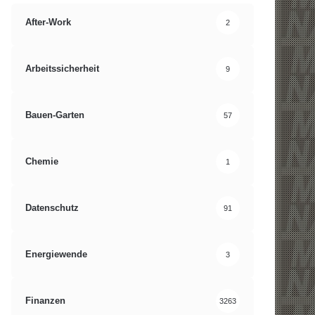
After-Work
2
Arbeitssicherheit
9
Bauen-Garten
57
Chemie
1
Datenschutz
91
Energiewende
3
Finanzen
3263