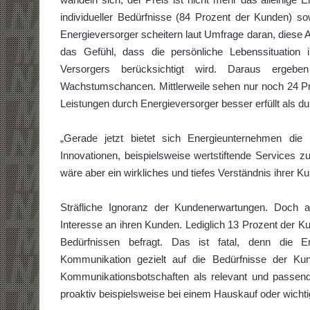
individueller Bedürfnisse (84 Prozent der Kunden) so
Energieversorger scheitern laut Umfrage daran, diese A
das Gefühl, dass die persönliche Lebenssituation
Versorgers berücksichtigt wird. Daraus erge
Wachstumschancen. Mittlerweile sehen nur noch 24 Pr
Leistungen durch Energieversorger besser erfüllt als dur
„Gerade jetzt bietet sich Energieunternehmen die
Innovationen, beispielsweise wertstiftende Services z
wäre aber ein wirkliches und tiefes Verständnis ihrer K
Sträfliche Ignoranz der Kundenerwartungen. Doch 
Interesse an ihren Kunden. Lediglich 13 Prozent der K
Bedürfnissen befragt. Das ist fatal, denn die En
Kommunikation gezielt auf die Bedürfnisse der Ku
Kommunikationsbotschaften als relevant und passen
proaktiv beispielsweise bei einem Hauskauf oder wicht