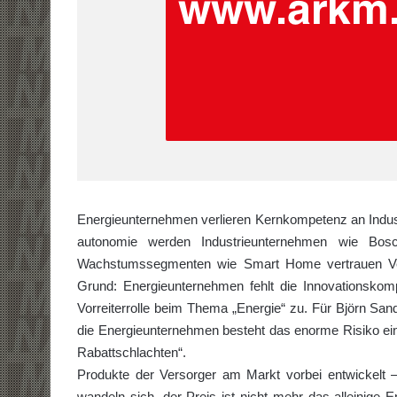
Energieunternehmen verlieren Kernkompetenz an Indust
autonomie werden Industrieunternehmen wie Bos
Wachstumssegmenten wie Smart Home vertrauen Verbr
Grund: Energieunternehmen fehlt die Innovationskom
Vorreiterrolle beim Thema „Energie“ zu. Für Björn San
die Energieunternehmen besteht das enorme Risiko ei
Rabattschlachten“.
Produkte der Versorger am Markt vorbei entwickelt 
wandeln sich, der Preis ist nicht mehr das alleinige E