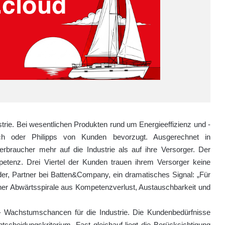
rie. Bei wesentlichen Produkten rund um Energieeffizienz und -
ch oder Philipps von Kunden bevorzugt. Ausgerechnet in
aucher mehr auf die Industrie als auf ihre Versorger. Der
petenz. Drei Viertel der Kunden trauen ihrem Versorger keine
der, Partner bei Batten&Company, ein dramatisches Signal: „Für
ner Abwärtsspirale aus Kompetenzverlust, Austauschbarkeit und
– Wachstumschancen für die Industrie. Die Kundenbedürfnisse
ntscheidungskriterium. Fast gleichauf liegt die Berücksichtigung