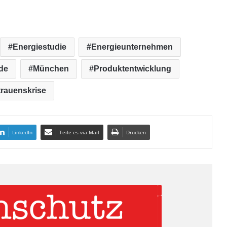
Energiestudie
Energieunternehmen
de
München
Produktentwicklung
trauenskrise
LinkedIn
Teile es via Mail
Drucken