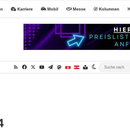
en
Karriere
Mobil
Messe
Kolumnen
RSS
Facebook
X
YouTube
Telegram
Mastodon
Inhaltsverzeichnis
MiNa CH
MiNa AT
Skin umschalte
4