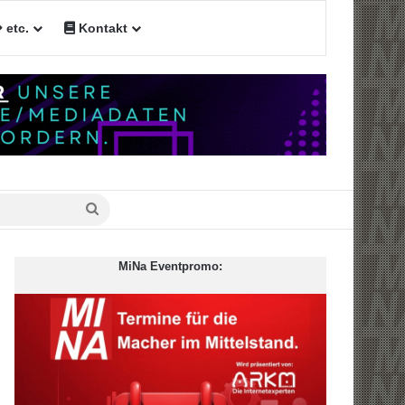
etc.
Kontakt
n
Suche
nach
MiNa Eventpromo: