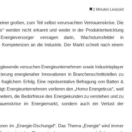
2 Minuten Lesezeit
einer großen, zum Teil selbst verursachten Vertrauenskrise. Die
“ werden nicht erkannt und weder in der Produktentwicklung
nergieversorger versagen darin, Wachstumsfelder in
re Kompetenzen an die Industrie. Der Markt schreit nach einem
rgiewende versuchen Energieunternehmen sowie Industrieplayer
zierung energienaher Innovationen in Branchenschnittstellen zu
 fraglichem Erfolg. Eine repräsentative Befragung von Batten &
t: Energieunternehmen verlieren den „Homo Energeticus“, weil
heitern, die Bedürfnisse des Energiekunden zu verstehen und zu
trauenskrise im Energiemarkt, sondern auch ein Verlust der
rloren im „Energie-Dschungel“. Das Thema „Energie“ wird immer