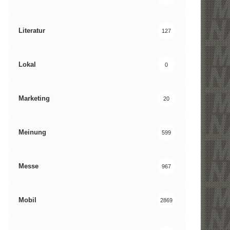
Literatur
127
Lokal
0
Marketing
20
Meinung
599
Messe
967
Mobil
2869