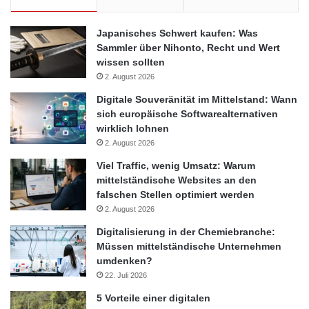
http://www.presseportal.de/pm/104413/2205022/datacom-
systems-erweitert-internationale-verkaufspraesenz-mit-der-
Japanisches Schwert kaufen: Was
ernennung-eines-vizepraesidenten/api
Sammler über Nihonto, Recht und Wert
wissen sollten
2. August 2026
Handy
IT
ITK
Kommunikation
Digitale Souveränität im Mittelstand: Wann
sich europäische Softwarealternativen
Mac
Netbook
News
PC
wirklich lohnen
2. August 2026
PDA
Smartphone
Tablet
Viel Traffic, wenig Umsatz: Warum
Technik
mittelständische Websites an den
falschen Stellen optimiert werden
2. August 2026
Digitalisierung in der Chemiebranche:
Müssen mittelständische Unternehmen
umdenken?
22. Juli 2026
5 Vorteile einer digitalen