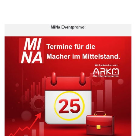
MiNa Eventpromo:
Andy Mather war vor Datacom in der Verkaufsleitung bei
Sumerian beschäftigt. Vor Sumerian war er 10 Jahre in der
Verkaufsleitung bei Radianz und BT Radianz tätig und für den
Verkauf von Technologielösungen an Finanzinstitute
verantwortlich.
Andy erklärt: „Ich war in den USA mit dem Team von Datacom
zusammengestossen und sehr von der Dynamik des
Unternehmens sowie dessen Technologieaufgebot im Bereich
der Hochleistungsanwendungen und geschäftskritischen
Infrastrukturen angetan. Wir befinden uns heute auf einem