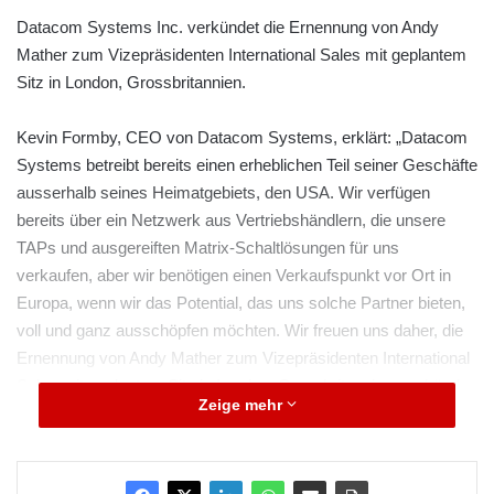
Datacom Systems Inc. verkündet die Ernennung von Andy
Mather zum Vizepräsidenten International Sales mit geplantem
Sitz in London, Grossbritannien.
Kevin Formby, CEO von Datacom Systems, erklärt: „Datacom
Systems betreibt bereits einen erheblichen Teil seiner Geschäfte
ausserhalb seines Heimatgebiets, den USA. Wir verfügen
bereits über ein Netzwerk aus Vertriebshändlern, die unsere
TAPs und ausgereiften Matrix-Schaltlösungen für uns
verkaufen, aber wir benötigen einen Verkaufspunkt vor Ort in
Europa, wenn wir das Potential, das uns solche Partner bieten,
voll und ganz ausschöpfen möchten. Wir freuen uns daher, die
Ernennung von Andy Mather zum Vizepräsidenten International
Sales mit geplantem Sitz in London, Grossbritannien, verkünden
Zeige mehr
zu dürfen. Andys Aufgabe wird sein, mit unseren
Vertriebspartnern zusammenzuarbeiten, um unsere
Verkaufspräsenz auf den internationalen Märkten im