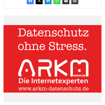
Allgemeinen, jedoch insbesondere in Europa, zu verstärken.
Andys Erfahrung als Verkaufsleiter, sein Fachwissen im Bereich
der Finanztechnologie und seine Kenntnis des
Dienstleistungsmarkts bietet uns ein ausgezeichnetes
Fundament, auf dem wir aufbauen können. Wir alle freuen uns
darauf, Andy unseren „Anteil“ an diesen Märkten weiterführen zu
sehen.“
ARKM.marketing