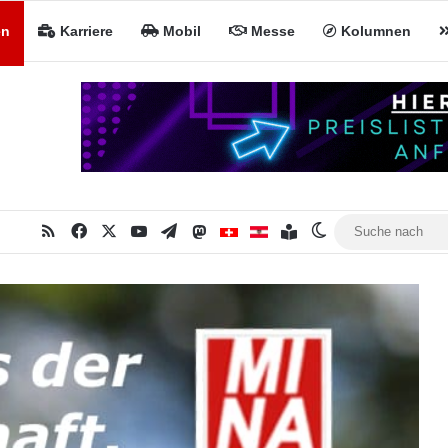
en
Karriere
Mobil
Messe
Kolumnen
RSS
Facebook
X
YouTube
Telegram
Mastodon
Inhaltsverzeichnis
MiNa CH
MiNa AT
Skin umschalten