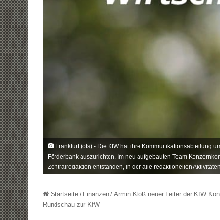
Frankfurt (ots) - Die KfW hat ihre Kommunikationsabteilung u
Förderbank auszurichten. Im neu aufgebauten Team Konzernkommu
Zentralredaktion entstanden, in der alle redaktionellen Aktivitä
Startseite
/
Finanzen
/
Armin Kloß neuer Leiter der KfW Ko
Rundschau zur KfW