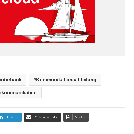
örderbank
Kommunikationsabteilung
nkommunikation
LinkedIn
Teile es via Mail
Drucken