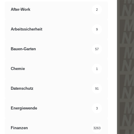
After-Work
2
Arbeitssicherheit
9
Bauen-Garten
57
Chemie
1
Datenschutz
91
Energiewende
3
Finanzen
3263