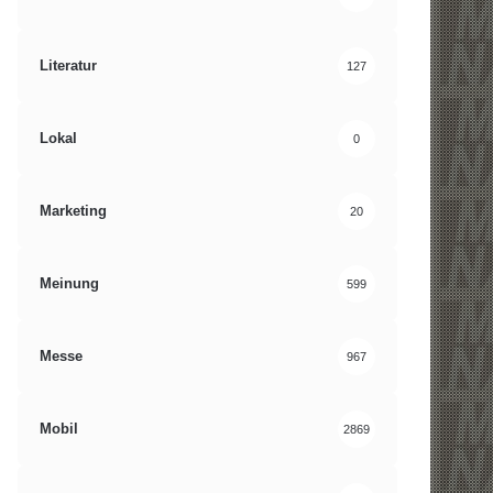
Literatur
127
Lokal
0
Marketing
20
Meinung
599
Messe
967
Mobil
2869