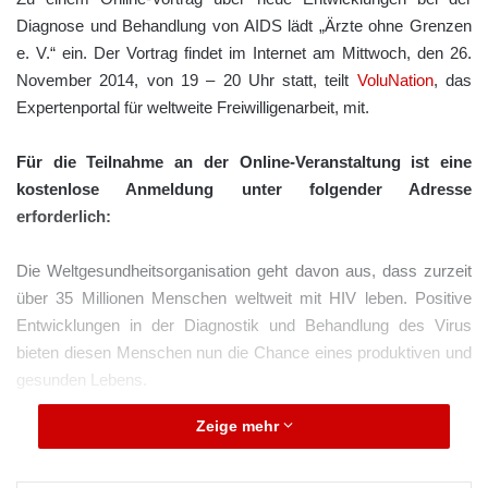
Diagnose und Behandlung von AIDS lädt „Ärzte ohne Grenzen
e. V.“ ein. Der Vortrag findet im Internet am Mittwoch, den 26.
November 2014, von 19 – 20 Uhr statt, teilt
VoluNation
, das
Expertenportal für weltweite Freiwilligenarbeit, mit.
Für die Teilnahme an der Online-Veranstaltung ist eine
kostenlose Anmeldung unter folgender Adresse
erforderlich:
Die Weltgesundheitsorganisation geht davon aus, dass zurzeit
über 35 Millionen Menschen weltweit mit HIV leben. Positive
Entwicklungen in der Diagnostik und Behandlung des Virus
bieten diesen Menschen nun die Chance eines produktiven und
gesunden Lebens.
Zeige mehr
ARKM.marketing