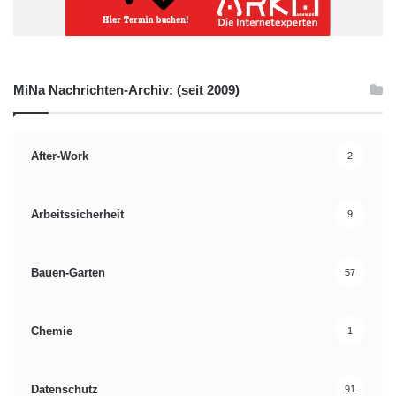
MiNa Nachrichten-Archiv: (seit 2009)
After-Work
2
Arbeitssicherheit
9
Bauen-Garten
57
Chemie
1
Datenschutz
91