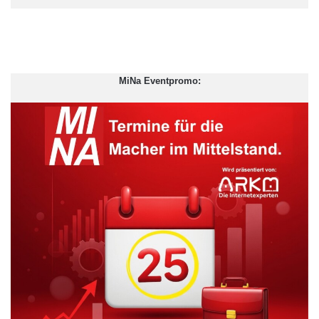
Fotografin: Ruby Charice Sartori / VoluNation
Doch viele Tests und Behandlungsmethoden sind nicht überall
verfügbar und vor allem für arme Menschen oft
unerschwinglich. Der fehlende Zugang zu optimalen
MiNa Eventpromo:
Behandlungen, die mangelnde Verfügbarkeit von effizienten
Medikamenten gegen Begleitinfektionen und weiterhin
überteuerte neuere Medikamente bedrohen die Gesundheit von
Millionen von HIV-Infizierten. Wie man diese Herausforderungen
angehen kann, und welche Strategien Ärzte ohne Grenzen auf
medizinischer und politischer Ebene fordert, wird in diesem
Vortrag thematisiert.
Der Referent, Philipp Frisch, ist Koordinator der
Medikamentenkampagne in Berlin.Sie fordert die
Verantwortlichen in Forschung, Politik und Industrie auf,
dringend benötigte Medikamente in ärmeren Ländern zu
erschwinglichen Preisen zugänglich zu machen und neue