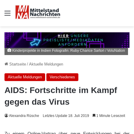
Auswahl
Kinderprojekte in Indien Fotografin: Ruby Charice Sartori / VoluNation
Startseite
/
Aktuelle Meldungen
Aktuelle Meldungen
Verschiedenes
AIDS: Fortschritte im Kampf
gegen das Virus
Alexandra Rüsche
Letztes Update 18. Juli 2019
1 Minute Lesezeit
Zu einem Online-Vortrag über neue Entwicklungen bei der