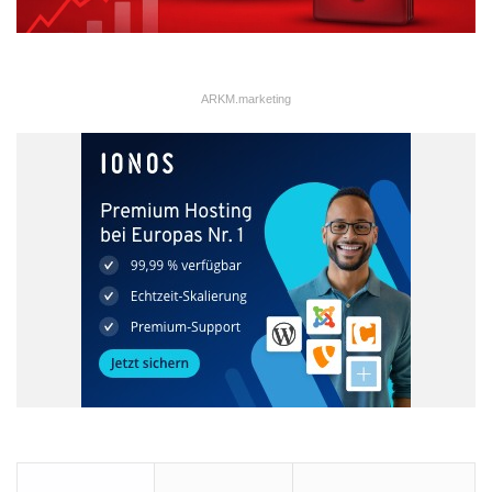
Arzneimittel, Impfstoffe und Diagnostika zu erforschen.
Im Anschluss an den Vortag können dem Referenten Fragen
gestellt werden.
ARKM.marketing
AIDS
Ärzte one Grenzen e.V.
Expertenportal
Freiwilligenarbeit
Online-Vortrag
VoluNation