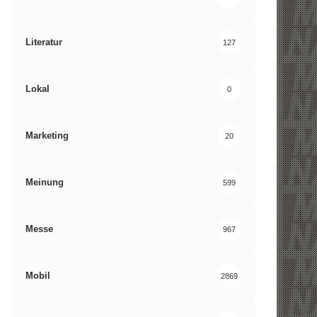
Literatur
127
Lokal
0
Marketing
20
Meinung
599
Messe
967
Mobil
2869