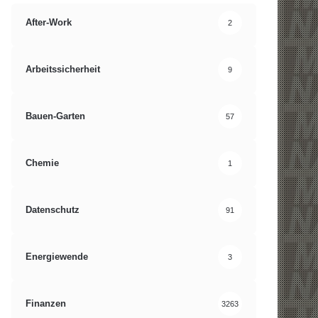
After-Work
2
Arbeitssicherheit
9
Bauen-Garten
57
Chemie
1
Datenschutz
91
Energiewende
3
Finanzen
3263