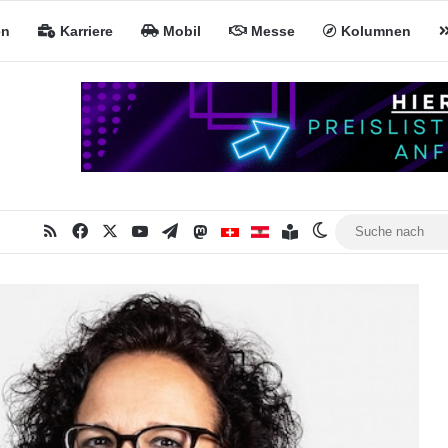
en
Karriere
Mobil
Messe
Kolumnen
RSS
Facebook
X
YouTube
Telegram
Mastodon
Inhaltsverzeichnis
MiNa CH
MiNa AT
Skin umschalten