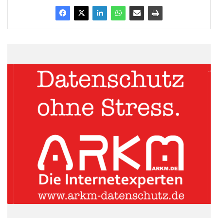
Anhaltender Kostendruck, Investitionsstau, Fachkräftemangel
und demografischer Wandel verursachen auf dem Land weit
größere Probleme als in Großstädten und Ballungsgebieten.
„Die Sicherung der Wirtschaftlichkeit, der Erhalt der
Investitionsfähigkeit und der sich verschärfende
Fachkräftemangel sind derzeit die größten Herausforderungen
für die ländlichen Krankenhäuser. Hier sind innovative Konzepte
und ein tiefgreifender Strukturwandel gefragt“, unterstreicht
Alexander Morton aus dem BDO Branchencenter Gesundheit
und Soziales.
ARKM.marketing