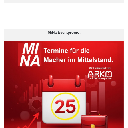
MiNa Eventpromo:
Dabei wächst die Bedeutung gerade der ländlichen Kliniken
derzeit signifikant, denn Defizite in der ambulanten ärztlichen
Versorgung sorgen für steigende Patientenzahlen in den
Notaufnahmen „Eine angemessene zukünftige
Gesundheitsversorgung auf dem Land erfordert zwingend
umfassende gesundheitspolitische Reformen“, betont Dr. Karl
Blum, Leiter Geschäftsbereich Forschung beim DKI. Am
wichtigsten sind den befragten Krankenhäusern dabei