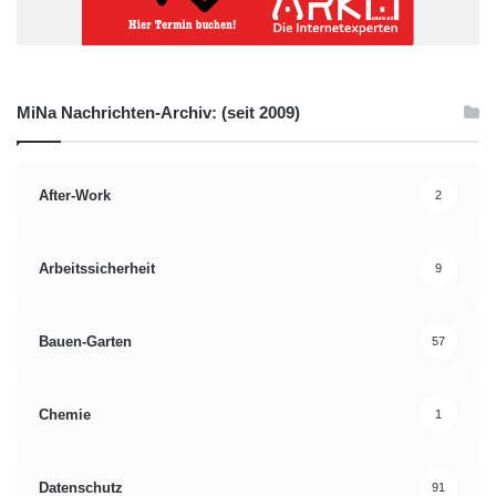
MiNa Nachrichten-Archiv: (seit 2009)
After-Work
2
Arbeitssicherheit
9
Bauen-Garten
57
Chemie
1
Datenschutz
91