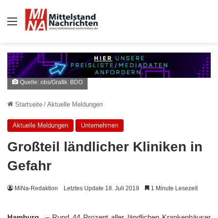
Auswahl
Quelle: obs/Grafik: BDO
Startseite
/
Aktuelle Meldungen
Aktuelle Meldungen
Unternehmen
Großteil ländlicher Kliniken in
Gefahr
MiNa-Redaktion
Letztes Update 18. Juli 2019
1 Minute Lesezeit
Hamburg
– Rund 44 Prozent aller ländlichen Krankenhäuser