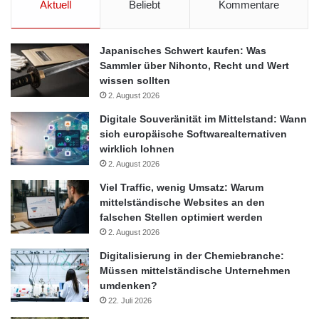
Aktuell
Beliebt
Kommentare
Download der Studie: www.bdo.de
Quelle: ots
Japanisches Schwert kaufen: Was
Sammler über Nihonto, Recht und Wert
wissen sollten
Klinikfusionen
ländliche Krankenhäuser
2. August 2026
Digitale Souveränität im Mittelstand: Wann
Marktbereinigung
Verluste
sich europäische Softwarealternativen
wirklich lohnen
Zukunftaussichten
2. August 2026
Viel Traffic, wenig Umsatz: Warum
mittelständische Websites an den
falschen Stellen optimiert werden
2. August 2026
Digitalisierung in der Chemiebranche:
Müssen mittelständische Unternehmen
umdenken?
22. Juli 2026