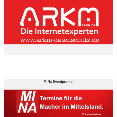
Weltwährung Gold gegenüber lediglich digital vorhandenem
Giralgeld inmitten von Europa.
ARKM.marketing
MiNa Eventpromo: