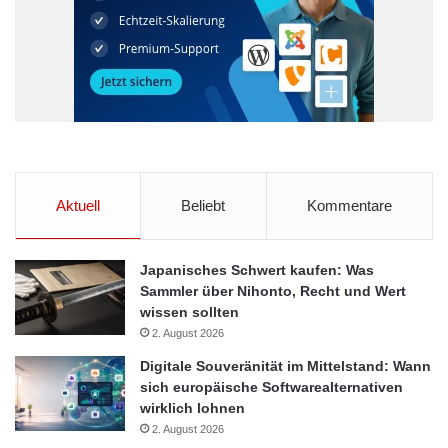
der Banken verwahrte Vermögenswerte von Wert bzw. Nutzen
sind.
Vorsicht bei Aufbewahrung in den eigenen vier Wänden
„Wer bereits Edelmetalle erworben hat, sollte prüfen, ob der
aktuelle Aufbewahrungsort in Anbetracht der sich weiter
zuspitzenden Euro-Krise noch zeit- und sachgemäß ist.“ so Tim
Aktuell
Beliebt
Kommentare
Schieferstein und ergänzt: „Auch die Aufbewahrung in den
eigenen vier Wänden ist vielfach nicht die goldrichtige Lösung.
Barren und Münzen sind nur versichert, wenn sie in einem
Japanisches Schwert kaufen: Was
Sammler über Nihonto, Recht und Wert
Tresor verschlossen sind und dessen Sicherheitsklassifizierung
wissen sollten
und die gewählte Versicherungssumme dem aktuellen
2. August 2026
Gegenwert entsprechen.“ Neben den hohen
Digitale Souveränität im Mittelstand: Wann
Anschaffungskosten spricht auch die fehlende Flexibilität gegen
sich europäische Softwarealternativen
einen Tresor zu Hause. Wählt man einen Tresor der VdS-Klasse
wirklich lohnen
1, kann man den Inhalt zwar bis 65.000 EUR versichern, was
2. August 2026
ca. 2 kg Gold entspricht. Steigt der Goldpreis zukünftig jedoch,