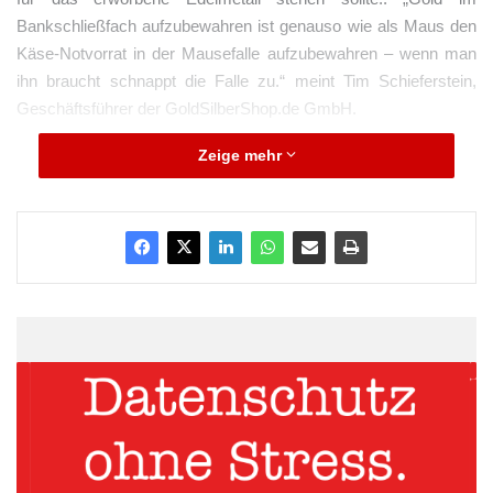
Bankschließfach aufzubewahren ist genauso wie als Maus den
Käse-Notvorrat in der Mausefalle aufzubewahren – wenn man
ihn braucht schnappt die Falle zu.“ meint Tim Schieferstein,
Geschäftsführer der GoldSilberShop.de GmbH.
Zeige mehr
Die schmerzliche Erfahrung mit dem Käse und der Mausefalle
müssen gerade griechische Goldbesitzer machen, die als
vermeintlich sicheren Aufbewahrungsort ein Bankschließfach
gewählt haben. Genauso wie die verzweifelten Sparer, die ihre
Ersparnisse von ihren Konten abzuheben versuche, stehen sie
derzeit vor verschlossenen Türen ihrer Bankfilialen. Einen
Vorteil hat das im Bankschließfach aufbewahrte Gold dennoch
gegenüber dem Guthaben auf dem Bankkonto: Es ist noch
vorhanden. Ob und in welcher Höhe griechische Bankkunden
etwas von ihren Einlagen wiedersehen ist hingegen höchst
ungewiss. Gerade die Geschehnisse um Griechenland belegen
eindrücklich die Wertigkeit und Unvergänglichkeit der