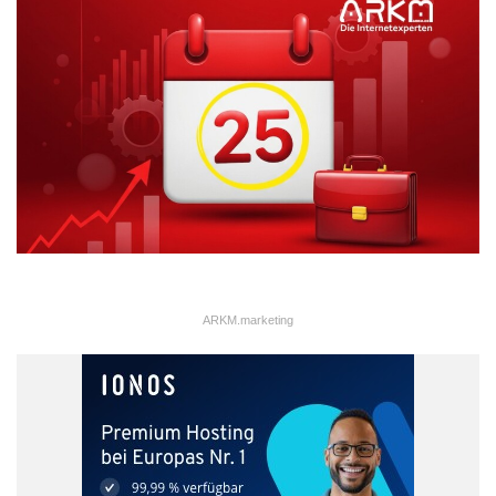
Goldvorräte in der Mausefalle – Quelle: GoldSilberShop.de GmbH
„Bankeinlagen sind eine sensible Sache, daher macht man
ARKM.marketing
es am Wochenende“
Bereits aus dem Jahr 2013 unmittelbar nach erfolgter
Schließung der Banken in Zyern stammt das vielsagende Zitat
von Bundesfinanzminister Wolfgang Schäuble: „Bankeinlagen
sind eine sensible Sache, daher macht man es am
Wochenende.“ Dies belegt, dass im Ernstfall lediglich außerhalb