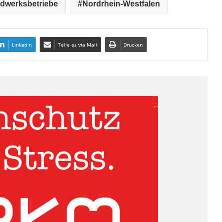
dwerksbetriebe
Nordrhein-Westfalen
LinkedIn
Teile es via Mail
Drucken