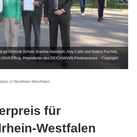
er Karl-Simrock-Schule (Karima Haddach, Amy Calle und Nideia Rachid),
t Ulrich Effing, Projektleiter des DEICHMANN-Förderpreises. - Copyright:
tion in Nordrhein-Westfalen
preis für
drhein-Westfalen