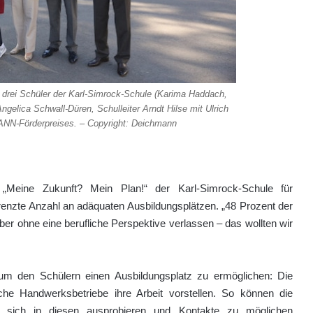
, drei Schüler der Karl-Simrock-Schule (Karima Haddach,
ngelica Schwall-Düren, Schulleiter Arndt Hilse mit Ulrich
MANN-Förderpreises. – Copyright: Deichmann
„Meine Zukunft? Mein Plan!“ der Karl-Simrock-Schule für
enzte Anzahl an adäquaten Ausbildungsplätzen. „48 Prozent der
er ohne eine berufliche Perspektive verlassen – das wollten wir
um den Schülern einen Ausbildungsplatz zu ermöglichen: Die
iche Handwerksbetriebe ihre Arbeit vorstellen. So können die
en, sich in diesen ausprobieren und Kontakte zu möglichen