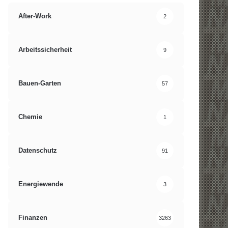
After-Work
2
Arbeitssicherheit
9
Bauen-Garten
57
Chemie
1
Datenschutz
91
Energiewende
3
Finanzen
3263