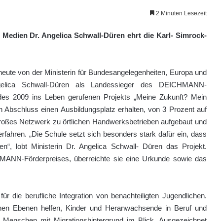
2 Minuten Lesezeit
 Medien Dr. Angelica Schwall-Düren ehrt die Karl- Simrock-
heute von der Ministerin für Bundesangelegenheiten, Europa und
gelica Schwall-Düren als Landessieger des DEICHMANN-
lfe des 2009 ins Leben gerufenen Projekts „Meine Zukunft? Mein
ch Abschluss einen Ausbildungsplatz erhalten, von 3 Prozent auf
großes Netzwerk zu örtlichen Handwerksbetrieben aufgebaut und
rfahren. „Die Schule setzt sich besonders stark dafür ein, dass
en“, lobt Ministerin Dr. Angelica Schwall- Düren das Projekt.
MANN-Förderpreises, überreichte sie eine Urkunde sowie das
 die berufliche Integration von benachteiligten Jugendlichen.
denen Ebenen helfen, Kinder und Heranwachsende in Beruf und
s Menschen mit Migrationshintergrund im Blick. Ausgezeichnet