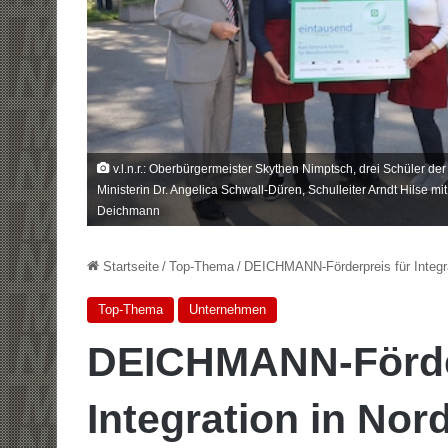
v.l.n.r.: Oberbürgermeister Skythen Nimptsch, drei Schüler d
Ministerin Dr. Angelica Schwall-Düren, Schulleiter Arndt Hilse mi
Deichmann
Startseite
/
Top-Thema
/
DEICHMANN-Förderpreis für Integra
Top-Thema
Unternehmen
DEICHMANN-Förder
Integration in Nor