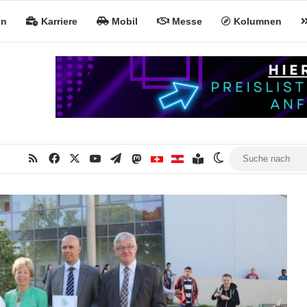
en
Karriere
Mobil
Messe
Kolumnen
RSS
Facebook
X
YouTube
Telegram
Mastodon
Inhaltsverzeichnis
MiNa CH
MiNa AT
Skin umschalten