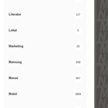
Literatur
127
Lokal
0
Marketing
20
Meinung
599
Messe
967
Mobil
2869