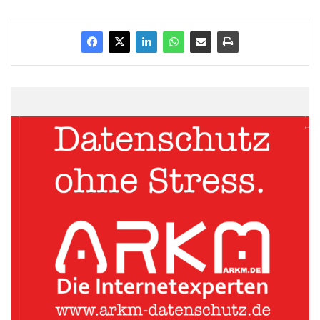
„Wir freuen uns sehr auf die Zusammenarbeit mit Dr. Thomas
Götting und sind uns sicher, dass er aufgrund seiner vielfältigen
Erfahrungen in unserer Branche den Erfolg unseres
Unternehmens maßgeblich unterstützen wird“, erklärt Franz J.
Michel, General Manager Northern Europe Region, Coface.
„Ich freue mich sehr auf meine neuen Aufgaben und die
Zusammenarbeit mit den Kolleginnen und Kollegen. Das gilt für
die gesamte Vertriebsorganisation im deutschen Markt, in dem
ich Coface weiterhin fest verankern möchte, als auch für die
internationalen Herausforderungen in einer so bedeutenden
Region wie der Northern Europe Region“, sagt Dr. Thomas
Götting.
ARKM.marketing