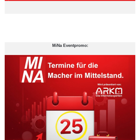
MiNa Eventpromo:
Quelle: ots
Atradius
Coface
Commercial Director