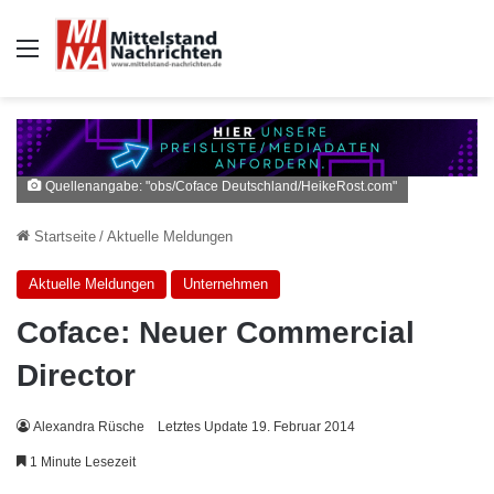
Auswahl
Quellenangabe: "obs/Coface Deutschland/HeikeRost.com"
Startseite
/
Aktuelle Meldungen
Aktuelle Meldungen
Unternehmen
Coface: Neuer Commercial
Director
Alexandra Rüsche
Letztes Update 19. Februar 2014
1 Minute Lesezeit