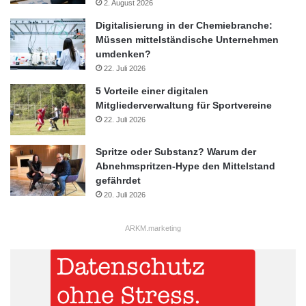
2. August 2026
ist mit bis zu 18 Tagen regen zu rechnen, Schnee gibt es dafür
Digitalisierung in der Chemiebranche:
fast nie.
Müssen mittelständische Unternehmen
umdenken?
22. Juli 2026
Nordsee
Ostfriesland
Urlaub
5 Vorteile einer digitalen
Mitgliederverwaltung für Sportvereine
22. Juli 2026
Spritze oder Substanz? Warum der
Abnehmspritzen-Hype den Mittelstand
gefährdet
20. Juli 2026
ARKM.marketing