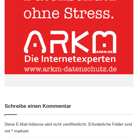
Reizklima, Wattklima, Klima des
Küstenlandes
Das Klima auf den Ostfriesischen Inseln ist so divers, wie die
Natur und die Ausflugsmöglichkeiten. Als Reizklima bezeichnen
Experten das spezielle Klima an der Nordsee, dass sich aus
den Faktoren Wind, UV-Strahlung, Salz, Temperatur und
Luftfeuchtigkeit zusammensetzt. Es eignet sich
besonders für
Menschen mit Neurodermitis
, Bluthochdruck, Rheuma oder
auch Allergiker. Direkt am Strand wirkt der Einfluss des
Reizklimas am besten.
ARKM.marketing
Schreibe einen Kommentar
Deine E-Mail-Adresse wird nicht veröffentlicht.
Erforderliche Felder sind
mit
*
markiert