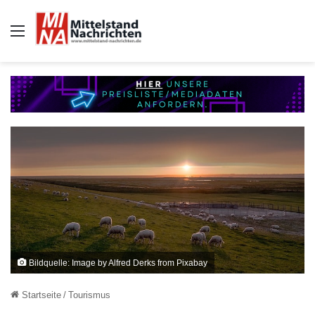
Auswahl
Bildquelle: Image by Alfred Derks from Pixabay
Startseite
/
Tourismus