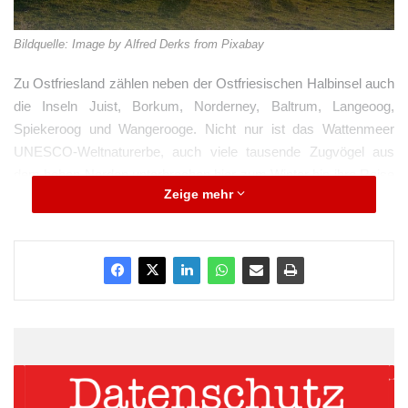
Bildquelle: Image by Alfred Derks from Pixabay
Zu Ostfriesland zählen neben der Ostfriesischen Halbinsel auch
die Inseln Juist, Borkum, Norderney, Baltrum, Langeoog,
Spiekeroog und Wangerooge. Nicht nur ist das Wattenmeer
UNESCO-Weltnaturerbe, auch viele tausende Zugvögel aus
dem hohen Norden unterbrechen hier zum Winter hin ihre Reise
Zeige mehr
gen Süden.
Zahlreiche Ferienorte warten darauf, erkundet zu werden, egal,
ob auf dem Festland oder auf den Inseln. Norddeich ist ein
Stadtteil von Norden, der ältesten Stadt der Ostfriesischen
Halbinsel und liegt an der Klimascheide zwischen Reizklima,
Wattklima und dem Klima des Küstenlandes. Eine
Ferienwohnung in Norddeich
bietet Touristen somit das gesamte
klimatische Spektakel der Gegend.