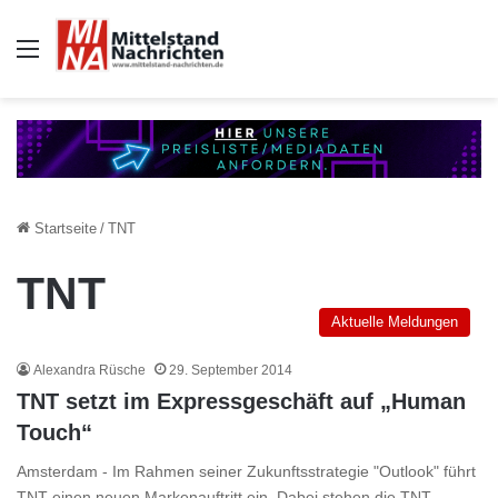
Auswahl
Startseite
/
TNT
TNT
Aktuelle Meldungen
Alexandra Rüsche
29. September 2014
TNT setzt im Expressgeschäft auf „Human
Touch“
Amsterdam - Im Rahmen seiner Zukunftsstrategie "Outlook" führt
TNT einen neuen Markenauftritt ein. Dabei stehen die TNT-