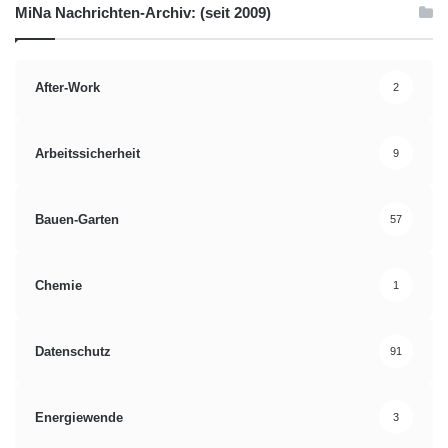
MiNa Nachrichten-Archiv: (seit 2009)
After-Work
2
Arbeitssicherheit
9
Bauen-Garten
57
Chemie
1
Datenschutz
91
Energiewende
3