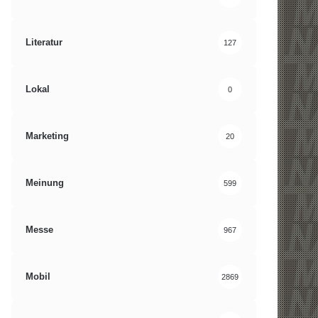
Literatur
127
Lokal
0
Marketing
20
Meinung
599
Messe
967
Mobil
2869