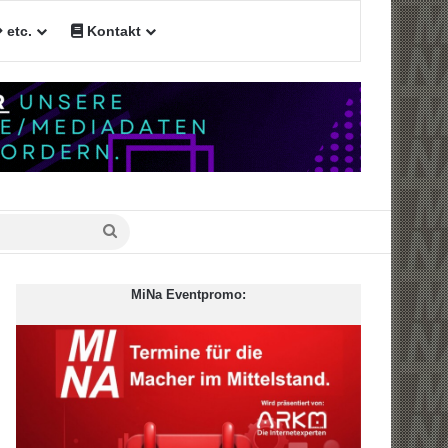
etc.
Kontakt
en
Suche
nach
MiNa Eventpromo: