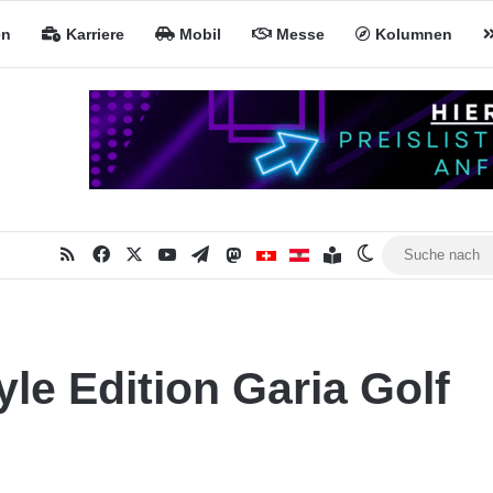
en
Karriere
Mobil
Messe
Kolumnen
RSS
Facebook
X
YouTube
Telegram
Mastodon
Inhaltsverzeichnis
MiNa CH
MiNa AT
Skin umschalt
le Edition Garia Golf