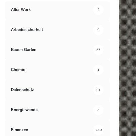
After-Work
2
Arbeitssicherheit
9
Bauen-Garten
57
Chemie
1
Datenschutz
91
Energiewende
3
Finanzen
3263