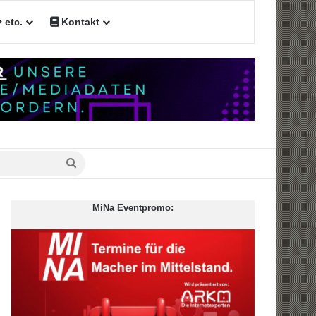
etc.
Kontakt
n
Suche
nach
MiNa Eventpromo: