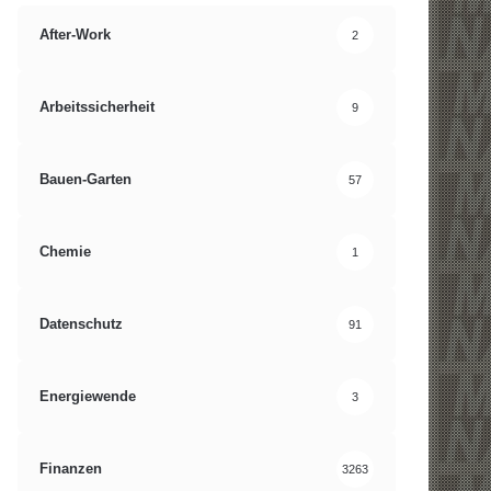
After-Work
2
Arbeitssicherheit
9
Bauen-Garten
57
Chemie
1
Datenschutz
91
Energiewende
3
Finanzen
3263