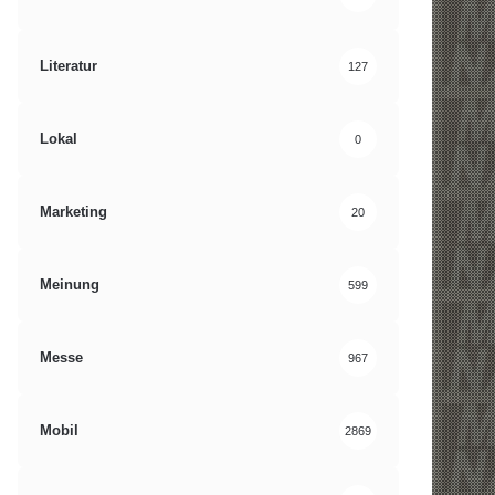
Literatur
127
Lokal
0
Marketing
20
Meinung
599
Messe
967
Mobil
2869