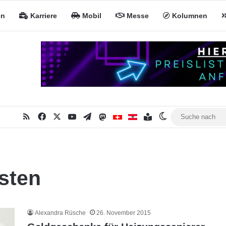
en
Karriere
Mobil
Messe
Kolumnen
RSS
Facebook
X
YouTube
Telegram
Mastodon
Inhaltsverzeichnis
MiNa CH
MiNa AT
Skin umschalte
sten
Alexandra Rüsche
26. November 2015