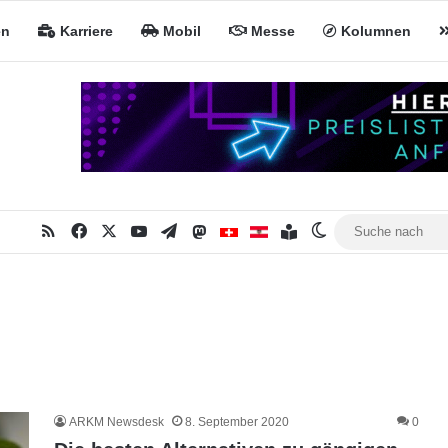
en
Karriere
Mobil
Messe
Kolumnen
RSS
Facebook
X
YouTube
Telegram
Mastodon
Inhaltsverzeichnis
MiNa CH
MiNa AT
Skin umschalten
ARKM Newsdesk
8. September 2020
0