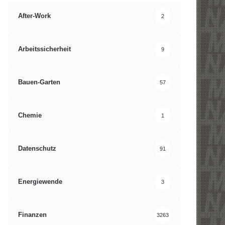
After-Work
2
Arbeitssicherheit
9
Bauen-Garten
57
Chemie
1
Datenschutz
91
Energiewende
3
Finanzen
3263