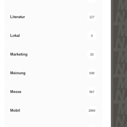
Literatur
127
Lokal
0
Marketing
20
Meinung
599
Messe
967
Mobil
2869