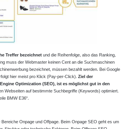
he Treffer bezeichnet
und die Reihenfolge, also das Ranking,
sting muss der Webmaster keinen Cent an die Suchmaschinen
schinenwerbung bezeichnet, müssen bezahlt werden. Bei Google
lgt hier meist pro Klick (Pay-per-Click).
Ziel der
gine Optimization (SEO), ist es möglichst gut in den
 Webseiten auf bestimmte Suchbegriffe (Keywords) optimiert.
teile BMW E36“.
 die Bereiche Onpage und Offpage. Beim Onpage SEO geht es um
der, Struktur oder technische Faktoren. Beim Offpage SEO