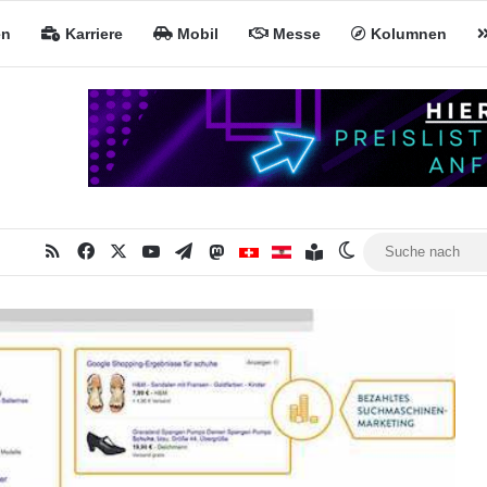
en
Karriere
Mobil
Messe
Kolumnen
RSS
Facebook
X
YouTube
Telegram
Mastodon
Inhaltsverzeichnis
MiNa CH
MiNa AT
Skin umschalten