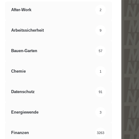
After-Work
2
Arbeitssicherheit
9
Bauen-Garten
57
Chemie
1
Datenschutz
91
Energiewende
3
Finanzen
3263