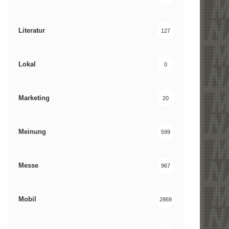
Literatur
127
Lokal
0
Marketing
20
Meinung
599
Messe
967
Mobil
2869