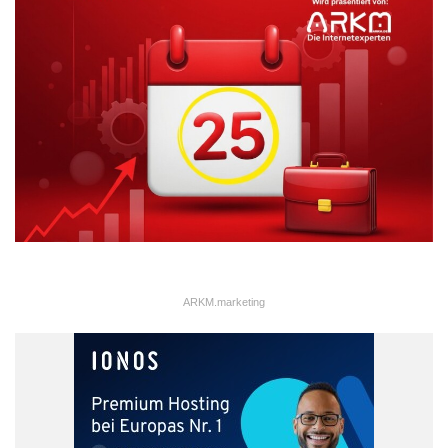
Auffindbarkeit
Google
HTTPS
Implementierung
Jobbörsen
Ranking
SEO
Sicherheit
Stellenanzeigen
Suche
ARKM.marketing