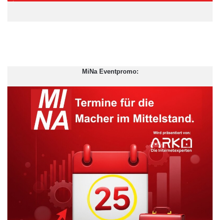
Die Frage nach dem passenden Versicherungsschutz lässt sich
nicht pauschal beantworten: „Jeder sollte für sein Fahrzeug
individuell prüfen, welche der beiden Varianten tatsächlich
günstiger ist“, rät Roman Wagner, Versicherungsexperte von
MiNa Eventpromo:
CosmosDirekt. „Unfallfreie Fahrer sichern sich in der
Vollkaskoversicherung einen Schadensfreiheitsrabatt. Dadurch
zahlen sie deutlich weniger Beitrag. Da es einen solchen Rabatt
in der Teilkaskoversicherung nicht gibt, kann ein
Vollkaskoschutz unter Umständen sogar günstiger sein als eine
Teilkaskoversicherung.“
Teilkasko- versus Vollkaskoschutz: Was ist versichert?
Beide Versicherungen ersetzen Schäden am eigenen Auto.
Doch Achtung: Es gibt erhebliche Unterschiede: