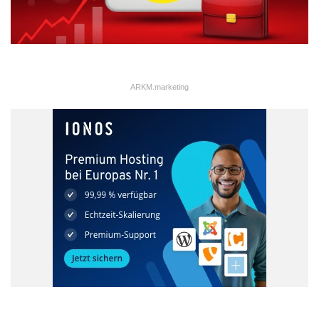
– Die Teilkaskoversicherung reguliert Schäden, die durch Sturm,
Blitzschlag oder Hagel sowie Brand, Explosion, Diebstahl,
Glasbruch, Marderbisse oder Zusammenstöße mit Haarwild
entstanden sind. Je nach Tarif lässt sich die Leistung auf alle
Tiere erweitern.
ARKM.marketing
– Die Vollkaskoversicherung übernimmt darüber hinaus auch
Schäden, die durch Vandalismus, Fahrerflucht oder einen (auch
selbstverschuldeten) Unfall verursacht wurden.
– Die Höhe des Versicherungsbeitrags errechnet sich anhand
verschiedener Merkmale: Neben dem Fahrzeugtyp und der
Schadenfreiheitsklasse haben unter anderem der Wohnort des
Fahrzeughalters (Regionalklasse) und die Höhe der
Selbstbeteiligung im Schadenfall Einfluss auf die zu zahlenden
Beiträge.
Quelle: ots