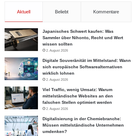
CosmosDirekt
deutsche Autofahrer
Aktuell
Beliebt
Kommentare
Forsa-Umfrage
Saarbrücken
Teilkasko
Traumauto
Vollkasko
Japanisches Schwert kaufen: Was
Sammler über Nihonto, Recht und Wert
wissen sollten
2. August 2026
Digitale Souveränität im Mittelstand: Wann
sich europäische Softwarealternativen
wirklich lohnen
2. August 2026
Viel Traffic, wenig Umsatz: Warum
mittelständische Websites an den
falschen Stellen optimiert werden
2. August 2026
Digitalisierung in der Chemiebranche:
Müssen mittelständische Unternehmen
umdenken?