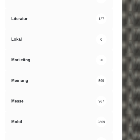
Literatur
127
Lokal
0
Marketing
20
Meinung
599
Messe
967
Mobil
2869