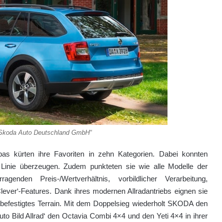
/Skoda Auto Deutschland GmbH“
opas kürten ihre Favoriten in zehn Kategorien. Dabei konnten
nie überzeugen. Zudem punkteten sie wie alle Modelle der
genden Preis-/Wertverhältnis, vorbildlicher Verarbeitung,
ver‘-Features. Dank ihres modernen Allradantriebs eignen sie
unbefestigtes Terrain. Mit dem Doppelsieg wiederholt SKODA den
to Bild Allrad‘ den Octavia Combi 4×4 und den Yeti 4×4 in ihrer