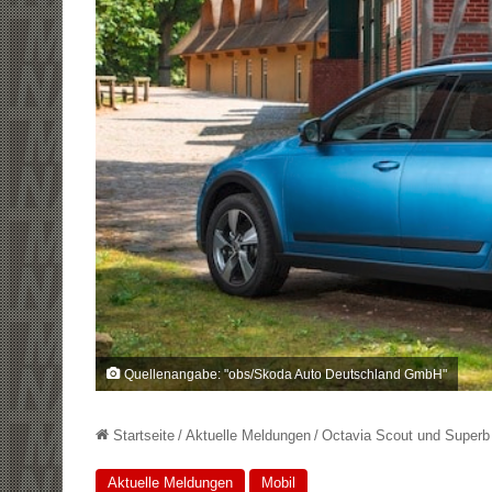
Quellenangabe: "obs/Skoda Auto Deutschland GmbH"
Startseite
/
Aktuelle Meldungen
/
Octavia Scout und Superb 
Aktuelle Meldungen
Mobil