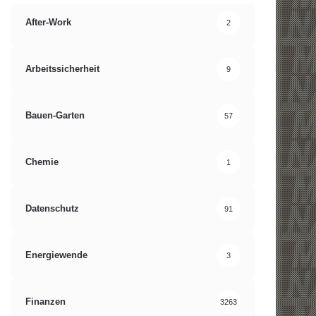
After-Work
2
Arbeitssicherheit
9
Bauen-Garten
57
Chemie
1
Datenschutz
91
Energiewende
3
Finanzen
3263