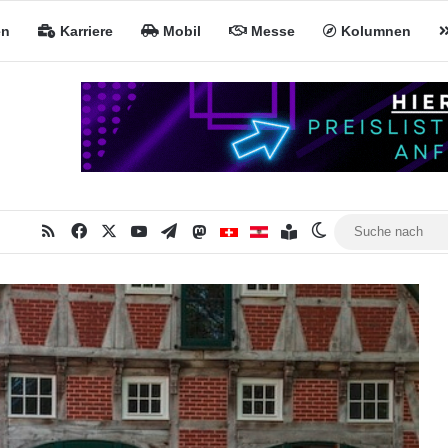
en
Karriere
Mobil
Messe
Kolumnen
RSS
Facebook
X
YouTube
Telegram
Mastodon
Inhaltsverzeichnis
MiNa CH
MiNa AT
Skin umschalten