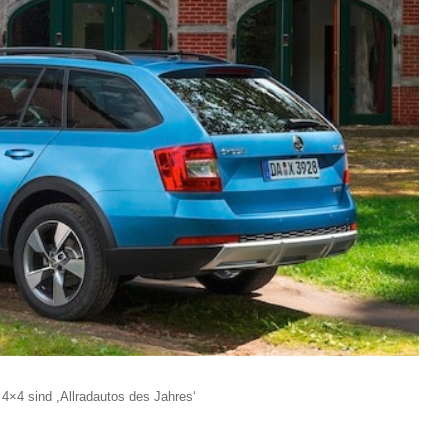
4×4 sind ,Allradautos des Jahres‘