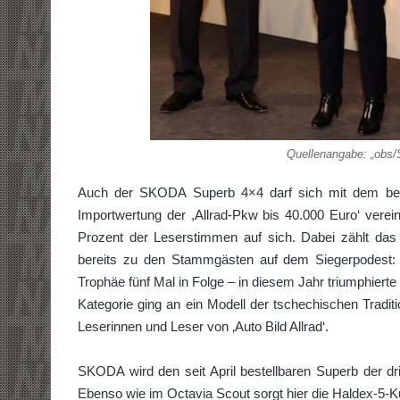
Quellenangabe: „obs
Auch der SKODA Superb 4×4 darf sich mit dem begeh
Importwertung der ,Allrad-Pkw bis 40.000 Euro‘ verei
Prozent der Leserstimmen auf sich. Dabei zählt das 
bereits zu den Stammgästen auf dem Siegerpodest
Trophäe fünf Mal in Folge – in diesem Jahr triumphiert
Kategorie ging an ein Modell der tschechischen Trad
Leserinnen und Leser von ‚Auto Bild Allrad‘.
SKODA wird den seit April bestellbaren Superb der dri
Ebenso wie im Octavia Scout sorgt hier die Haldex-5-K