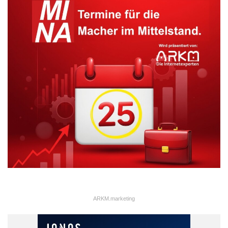
sodass ein Kauf vor Ort durchführbar ist. Eine zweckdienliche
Handwerksorganisation nimmt keine Mitgliedsbeiträge und
bietet den Handwerkern eine kostenlose Registrierung an. Dank
vieler Partner stehen breitgefächerte Nachlässe und Vorteile in
diversen Bereichen zur Verfügung, vor allem rund um die
tägliche Mobilität. Außerdem ist eine kostenfreie Bearbeitung im
Zuge einer Innungsmitgliedschaft garantiert. Wenn kein
Innungsnachweis vorliegt, dann wird normalerweise lediglich
eine geringe Pauschale für die Bearbeitung erhoben.
Abrufscheine für die
betriebliche Mobilität
Mit einem Kfz Abrufschein sind Handwerker dazu berechtigt,
bestimmte Sonderkonditionen beim Erwerb eines
ARKM.marketing
Betriebsfahrzeuges zu nutzen. Um in den Genuss dieser
Konditionen zu kommen, muss die gewerbliche Tätigkeit einen
direkten Bezug zum Handwerk haben. In diesem Bereich