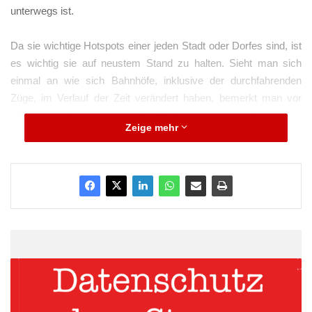
unterwegs ist.
Da sie wichtige Hotspots einer jeden Stadt oder Dorfes sind, ist
es wichtig sie auf neustem Stand zu halten. Sieht man sich
einmal an wie sich Bahnhöfe, inklusive der durchfahrenden
Züge, im Verlauf der Zeit verändert haben, bemerkt man vor
allem eine Anpassung in die Richtung einer komfortableren
Zeige mehr
Atmosphäre für den Fahrgast. Längst haben wir die Zeit hinter
uns, in der dampfende Lokomotiven den Bahnsteig mit Dampf
umhüllen, laut brüllende Schaffner gegen den Lärm der Lock
anbrüllen, um Einsteigende daran zu erinnern, sich zu beeilen
und um manuell die Türen zu öffnen oder zu schließen.
Betreten wir heute einen Bahnhof, finden wir zunächst eine
deutlich ruhigere und sauberere Atmosphäre vor. Türen lassen
sich einfach auf Knopfdruck öffnen, schließen sich automatisch
und Schaffner wurden ersetzt durch automatische Durchsagen.
Eine elektronische Anzeige ermöglicht uns eine Übersicht über