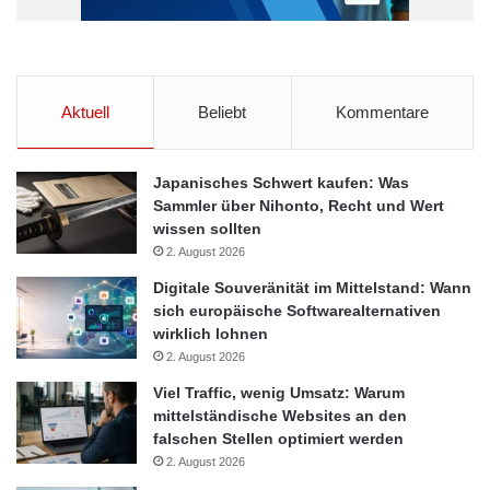
In Zeiten in denen rund 30 Millionen Arbeitnehmer pendeln,
haben direkte und vor allem schnelle Verbindungen immer mehr
an Bedeutung gewonnen. Schon heute profitieren auch kleinere,
abgelegene Orte von einer Verbindung durch einen anliegenden
Aktuell
Beliebt
Kommentare
Bahnhof. Da die Modernisierung der Bahnhöfe neue
Möglichkeiten für Arbeitnehmer und Schüler bietet, sind viele
Orte weiterhin daran interessiert ihre Bahnhöfe zu renovieren
Japanisches Schwert kaufen: Was
Sammler über Nihonto, Recht und Wert
und zu modernisieren.
wissen sollten
2. August 2026
Bahnhöfe
DeutscheBahn
Mashup
Digitale Souveränität im Mittelstand: Wann
sich europäische Softwarealternativen
Modernisierung
wirklich lohnen
2. August 2026
Viel Traffic, wenig Umsatz: Warum
mittelständische Websites an den
falschen Stellen optimiert werden
2. August 2026