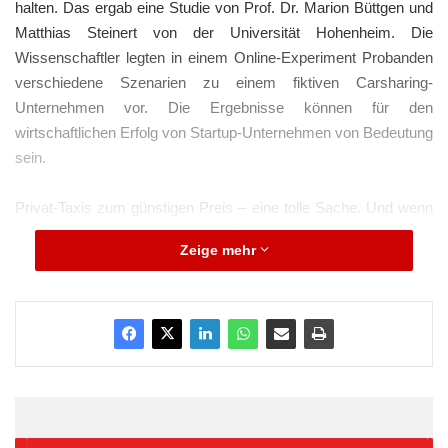
halten. Das ergab eine Studie von Prof. Dr. Marion Büttgen und
Matthias Steinert von der Universität Hohenheim. Die
Wissenschaftler legten in einem Online-Experiment Probanden
verschiedene Szenarien zu einem fiktiven Carsharing-
Unternehmen vor. Die Ergebnisse können für den
wirtschaftlichen Erfolg von Startup-Unternehmen von Bedeutung
sein.
Privat-Taxis zum günstigen Preis – eine tolle Sache. Und wenn
der Anbieter dabei bestehende Gesetze bricht, sollte man ihn
Zeige mehr
erst Recht unterstützen. Vor allem wenn es sich um eine
unsinnige Rechtsvorschrift handelt. Diese Kunden-Sicht ist der
Tenor einer Untersuchung an der Universität Hohenheim.
ARKM.marketing