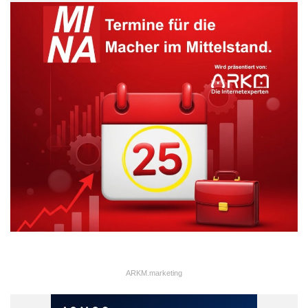
sich auf Verhalten und Einstellungen der Kunden aus.“
Fiktives Mitfahr-Unternehmen vor Gericht
Steinert führte dazu im Rahmen seiner Masterarbeit ein Online-
Experiment durch. Insgesamt 650 Probanden, davon 334
abgeschlossene Befragungen, legte er ein fiktives Szenario vor:
Das Unternehmen Driver4U vermittelt mittels Handy App
Fahrgäste an Privatpersonen, die sich mit ihrem Privat-PKW als
Chauffeure anbieten – zu einem Preis weit unter den üblichen
Taxi-Tarifen. Die Billig-Konkurrenz ist den etablierten Taxi-
Unternehmen ein Dorn im Auge. Sie reichen Klage gegen
Driver4U ein. Ein Gericht verbietet Driver4U den
Geschäftsbetrieb.
ARKM.marketing
„Dann variieren wir das anarchische Verhalten des
Unternehmens und die Legitimität der gebrochenen