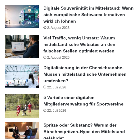
Digitale Souveränität im Mittelstand: Wann
Variante 1: Den Probanden wird als gesetzliche Grundlage des
sich europäische Softwarealternativen
wirklich lohnen
Urteils eine historische Reichsverordnung von 1941 benannt.
2. August 2026
Sie begrenze die maximale Wochenarbeitszeit bei der
Personenbeförderung, um die Wehrtauglichkeit der Chauffeure
Viel Traffic, wenig Umsatz: Warum
mittelständische Websites an den
nicht zu gefährden.
falschen Stellen optimiert werden
2. August 2026
Variante 2: Grundlage des Urteils ist bei dieser Variante ein
Digitalisierung in der Chemiebranche:
Gesetz, das Geringverdienern wie Taxifahrern eine
Müssen mittelständische Unternehmen
Existenzgrundlage schaffen soll. Dazu zählt die Zusicherung
umdenken?
eines gesetzlichen Mindestlohns.
22. Juli 2026
5 Vorteile einer digitalen
Anarchie kann Kunden bringen
Mitgliederverwaltung für Sportvereine
22. Juli 2026
Im Anschluss an die Beschreibung des jeweiligen Szenarios
erhielten sämtliche Studienteilnehmer einen Fragebogen. Das
Spritze oder Substanz? Warum der
Ergebnis: Im Fall des anarchischen Unternehmensverhaltens
Abnehmspritzen-Hype den Mittelstand
sind die Probanden eher bereit, das Angebot zu nutzen als im
gefährdet