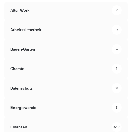
profitieren“, betont die Forscherin.
After-Work
2
Quelle: Universität Hohenheim
Arbeitssicherheit
9
Anarchie
Carsharing
Bauen-Garten
57
Gesetzeskonflikt
Matthias Steinert
Mitfahr-Unternehmen
Chemie
1
Prof. Dr. Marion Büttgen
Sharing Economy
Datenschutz
91
Sharing-Unternehmen
Energiewende
3
Finanzen
3263