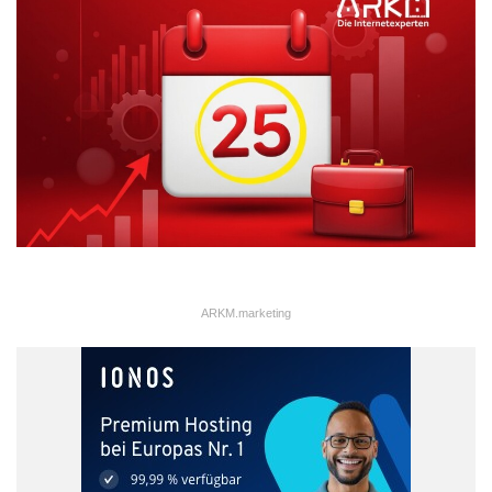
Die estnische Grafik zur Internationalen Grünen Woche wurde
von der Designerin Einike Soosar (geb. 1970) gestaltet. Sie hat
an der Kunstakademie in Tallin Textildesign studiert (Diplom cum
laude) und sich bereits mit vielen ihrer Kunstwerke an
internationalen Ausstellungen beteiligt, darunter auch in Berlin.
ARKM.marketing
Seit zehn Jahren befasst sich Einike Soosar auch mit der
Gestaltung von Büchern, vor allem von traditionellen
Kochbüchern mit überlieferten Rezepten für Wildgerichte, einem
weiteren wichtigen Nahrungsmittel in Estland. Soosars
Kochbücher wurden bereits vielfach mit Ehrungen bedacht.