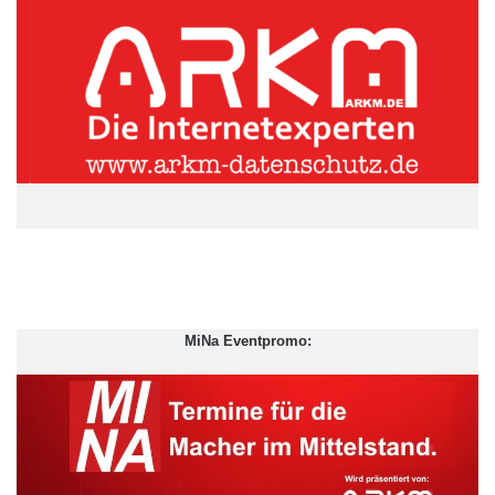
Zuversicht auf eine positive Zukunft. Die Kornblumen sind auch
deshalb Nationalblumen, weil sie zugleich für eines der
wichtigsten Nahrungsmittel stehen: Roggen, aus dem nicht nur
Brot und Getränke wie Bier, Schnaps und alkoholfreie Getränke
wie Kali und Kama hergestellt werden, sondern viele weitere
Lebensmittel.
ARKM.marketing
MiNa Eventpromo: