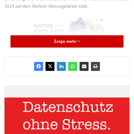
2014 auf dem Berliner Messegelände statt.
Zeige mehr
Quellenangabe: „obs/Messe Berlin GmbH“
Kornblumen in den Nationalfarben
Die Grafik stellt die Kornblumen in den Mittelpunkt; sie sind die
estnischen Nationalblumen. Ihr Blau und auch die anderen
Farben Schwarz und Weiß finden sich in der Nationalflagge
wieder. Blau steht für Himmel und Meer, zugleich aber auch für
Vaterlandstreue, Schwarz für Heimat, Erde und estnischen
Fleiß, Weiß symbolisiert die Sauberkeit der Natur und