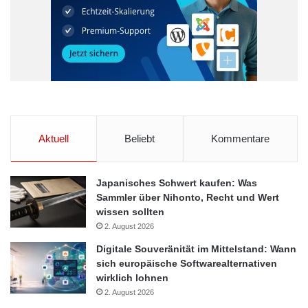
Quelle: ots
Berlin
Berliner Messegelände
gesund Ernährung
Internationale Grüne Woche
Aktuell
Beliebt
Kommentare
Landwirtschaft
NATURlich Estland
Tallinn
Tourismus
Japanisches Schwert kaufen: Was
Sammler über Nihonto, Recht und Wert
wissen sollten
2. August 2026
Digitale Souveränität im Mittelstand: Wann
sich europäische Softwarealternativen
wirklich lohnen
2. August 2026