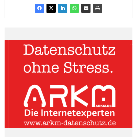
Quellenangabe: „obs/Bookatable GmbH &
Co.KG/Bookatable GmbH & Co. KG“
Wenn die Natur stört: 60 Prozent der Deutschen sind von
Insekten genervt
ARKM.marketing