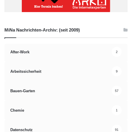
MiNa Nachrichten-Archiv: (seit 2009)
After-Work
2
Arbeitssicherheit
9
Bauen-Garten
57
Chemie
1
Datenschutz
91