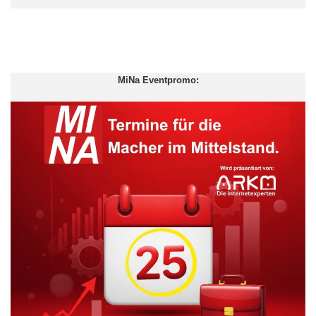
MiNa Eventpromo:
Ganz oben auf der Liste der Störfaktoren im Restaurant-
Außenbereich sind Insekten wie Fliegen, Wespen oder Mücken.
Obwohl Restaurantbetreiber nichts dafür können, wirken sich
die geflügelten Plagegeister bei 60 Prozent der Befragten
negativ auf die Stimmung aus. Als ebenfalls extrem störend
empfinden Gäste mit über 50 Prozent die pralle Sonne, also
fehlenden Sonnenschutz wie Schirme oder Markisen, gefolgt
von ungemütlichen Stühlen im Außenbereich mit 49 Prozent.
Beides Faktoren, die der Wirt durchaus in der eigenen Hand hat.
Genauso wie die zu lange Wartezeit auf kühlende Getränke, die
bei 36 Prozent der Befragten für Unmut sorgt.