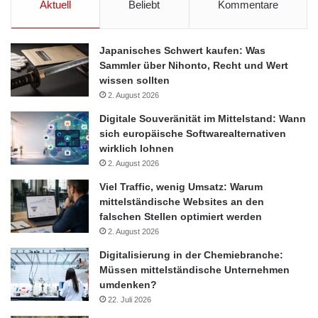
Aktuell
Beliebt
Kommentare
dagegen, der Rest der Befragten fordert auch im Außenbereich
spezielle Raucherbereiche.
Japanisches Schwert kaufen: Was
„Die Umfrage zeigt deutlich, dass Restaurants gerade auch im
Sammler über Nihonto, Recht und Wert
Sommer Vorsicht walten lassen müssen, um ihre Gäste bei
wissen sollten
Laune zu halten. Denn die Anzahl der möglichen Störfaktoren
2. August 2026
steigt mit den Temperaturen“, sagt Thomas Bergmann, Sales
Digitale Souveränität im Mittelstand: Wann
Director bei Bookatable. „Ich denke, dass es für Restaurants
sich europäische Softwarealternativen
wirklich lohnen
wichtig ist zu definieren, was will ich meinen Gästen zumuten
2. August 2026
und was – etwa eine gewisse Kleiderordnung im Sommer –
sollte ich zum Wohle aller Gäste vorschreiben beziehungsweise
Viel Traffic, wenig Umsatz: Warum
mittelständische Websites an den
umsetzen.“
falschen Stellen optimiert werden
2. August 2026
Quelle: ots
Digitalisierung in der Chemiebranche:
Müssen mittelständische Unternehmen
umdenken?
Biergarten
Biergartenzeit
22. Juli 2026
Booktable-Umfrage
Hamburg