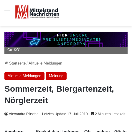
Auswahl
Quellenangabe: "obs/Bookatable GmbH & Co.KG/Bookatable GmbH &
Co. KG"
Startseite
/
Aktuelle Meldungen
Aktuelle Meldungen
Meinung
Sommerzeit, Biergartenzeit,
Nörglerzeit
Alexandra Rüsche
Letztes Update 17. Juli 2019
2 Minuten Lesezeit
Hamburg – Bookatable-Umfrage: Ob andere Gäste,