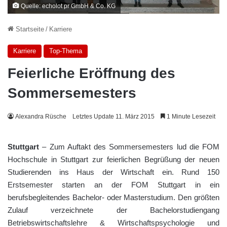
Quelle: echolot pr GmbH & Co. KG
Startseite
/
Karriere
Karriere
Top-Thema
Feierliche Eröffnung des
Sommersemesters
Alexandra Rüsche
Letztes Update 11. März 2015
1 Minute Lesezeit
Stuttgart
– Zum Auftakt des Sommersemesters lud die FOM
Hochschule in Stuttgart zur feierlichen Begrüßung der neuen
Studierenden ins Haus der Wirtschaft ein. Rund 150
Erstsemester starten an der FOM Stuttgart in ein
berufsbegleitendes Bachelor- oder Masterstudium. Den größten
Zulauf verzeichnete der Bachelorstudiengang
Betriebswirtschaftslehre & Wirtschaftspsychologie und