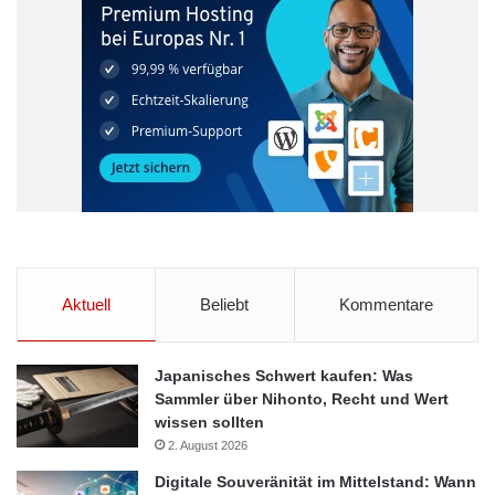
In der Schweiz ist die VZ Holding AG einer der renommiertesten
Finanzdienstleister. Das zur Holding gehörende VZ
Vermögenszentrum mit Sitz in Zürich widmet sich dabei ganz
der Vermögensberatung und Vermögensverwaltung von
Privatkunden. Hier finden Sie viele Informationen über das
VZ
Vermögenszentrum
, die sich die Unabhängigkeit von Banken
und Versicherungen auf ihre Fahnen geschrieben hat.
Absicherung der Ausbildung
Geldanlage
Aktuell
Beliebt
Kommentare
private Vorsorge
Vermögensberater
Vermögensberatung
Vermögensbildung
Japanisches Schwert kaufen: Was
Sammler über Nihonto, Recht und Wert
Vermögensverwaltung
wissen sollten
2. August 2026
Digitale Souveränität im Mittelstand: Wann