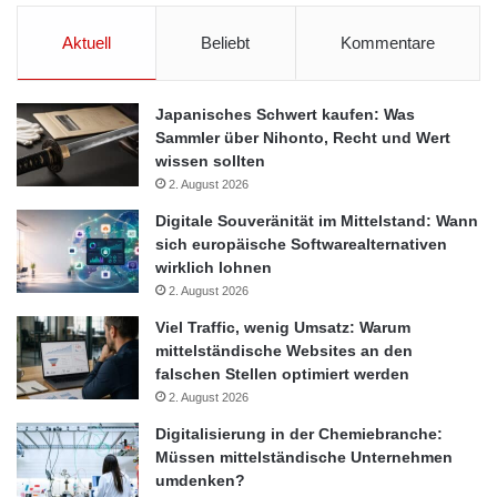
neue Affiliate-Programm eignet sich für alle Handelspartner, die
Aktuell
Beliebt
Kommentare
über öffentliche Besucher- oder Verkaufsräume verfügen: Vom
Hotel oder gastronomischen Betrieb, über den Fotohändler bis
hin zur Boutique, dem Kosmetiksalon oder der Weinhandlung
Japanisches Schwert kaufen: Was
ergeben sich über alle Branchen hinweg viele Einsatzbereiche.
Sammler über Nihonto, Recht und Wert
Dies bestätigt auch das Interesse zum Affiliate-Modell, welches
wissen sollten
Ende August auf der internationalen Konsumgütermesse
2. August 2026
Tendence erstmals Handelspartnern vorgestellt wurde: Durch
Digitale Souveränität im Mittelstand: Wann
die verschiedensten Branchen hinweg erhielt FUJIFILM eine
sich europäische Softwarealternativen
positive Resonanz zum B2B-Programm und konnte neue
wirklich lohnen
Affiliate-Partner gewinnen.
2. August 2026
Viel Traffic, wenig Umsatz: Warum
FUJIFILM: Teil einer fotografischen Renaissance
mittelständische Websites an den
falschen Stellen optimiert werden
2. August 2026
FUJIFILM ist weltweit bekannt dafür, immer wieder neue
Produkte und Services auf Grundlage innovativer
Digitalisierung in der Chemiebranche:
Müssen mittelständische Unternehmen
technologischer Entwicklungen anzubieten und damit
umdenken?
unterschiedlichste Bedürfnisse optimal zu erfüllen. Ein zentraler