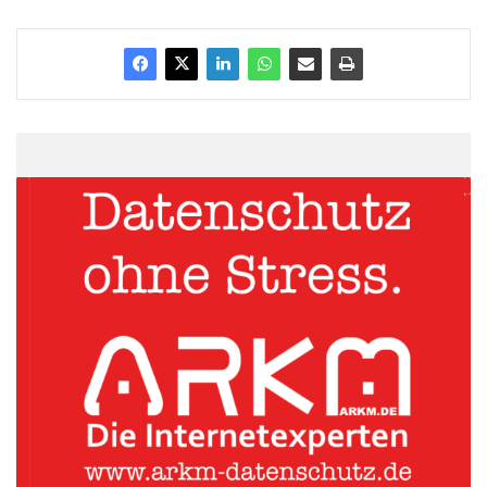
Quellenangabe: „obs/FUJIFILM Imaging Germany“
Bilder bestellen – und anschließend mitverdienen
ARKM.marketing