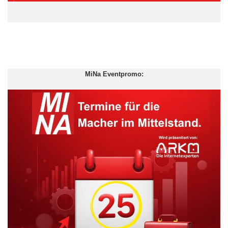
Nachdem PROline mit großem Erfolg vom Endkunden
aufgenommen wurde, öffnet FUJIFILM die Bildergalerie nun
MiNa Eventpromo:
auch für Einzelhändler, Hotels, Möbelhäuser und weitere
Handelspartner: Diese können Geschäfts-, Verkaufs- und
Besucherräume mit Wandbildern aufwerten und bekommen
hierfür als Affiliate-Partner zum Start einen exklusiven Rabatt.
Unter bildergalerie050.fujifilm-proline.de erhalten sie Zugang zur
Online-Bildergalerie, bei der sich durch die Kombination von
verschiedenen Materialien, Formaten, Rahmungen und
Passepartouts unzählige Möglichkeiten ergeben, Bilder für
individuelle Bedürfnisse anzupassen.
Neben dem attraktiven Preis-Leistungs-Verhältnis bei der
Bestellung der Bilder erhalten die Partner einen zusätzlichen