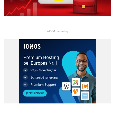
Anreiz: Findet ein Kunde oder Gast des Handelspartners
Gefallen an einem der gezeigten Bilder, so kann er es über eine
integrierte Design-ID in der ausgestellten Konfiguration direkt im
Produkt-Designer anzeigen lassen und mit nur ein paar Klicks
bequem erwerben. Der Clou für den jeweiligen Partner: Er wird
ARKM.marketing
prozentual am Verkaufserlös beteiligt und kann so an seinen
Bildern mitverdienen. Werden die Bilder zur
Schaufensterdekoration platziert, kann man so sogar nach
Ladenschluss daran verdienen.
Das Affiliate-Modell der PROline Bildergalerie ist flexibel und
passt sich den Bedürfnissen des jeweiligen Partners an. So
müssen die Bilder nicht zwingend physisch ausgestellt werden,
um an ihnen verdienen zu können: die konfigurierten Bilder
können beispielsweise auch in Broschüren, Internetseiten oder
Magazinen platziert werden. So ergeben sich völlig neue
Einnahmemöglichkeiten für Handelspartner. Hotels,
Gastronomen, Fotohändler: Jeder kann Partner werden Das