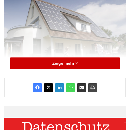
Zeige mehr
An-, Aus- und Umbauten: ODER Energetische Modernisierung: Die
Deutschen investieren auch 2015 fleißig in Ausstattung, Renovierung
und Modernisierung ihrer Immobilien. (Foto: Bausparkasse Schwäbisch
Hall)
„Der Trend ist eindeutig. Die Menschen möbeln ihr Zuhause
clever auf und erhöhen mit Modernisierungsmaßnahmen nicht
nur den Wohnkomfort, sondern erhalten damit gleichzeitig den