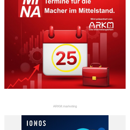
Einfamilienhaus wird in zwei vollwertige, autarke
Wohnungen umgebaut. Ebenso können Wintergarten,
Dachgauben oder nachträgliche Erker den Wert der
Immobilie erhöhen.
Barrierefreiheit: Wer in seinen eigenen vier Wänden alt
werden und möglichst lange unabhängig leben möchte,
sollte sich rechtzeitig um den altersgerechten Umbau
kümmern. Wände und Durchgänge versetzen, Schwellen
entfernen oder Bad und Küche barrierefrei gestalten – das
kann auch ein starkes Verkaufsargument sein. Fakt ist:
Deutschland altert und die Nachfrage nach
seniorengerechtem Wohnraum steigt.
Haustechnik: Moderne Sanitär- und Elektrosysteme oder
auch eine Lüftungsanlage leisten ebenfalls einen wichtigen
ARKM.marketing
Beitrag zum Werterhalt. Ein ausbalanciertes Zu- und
Abluft-System mit Wärmerückgewinnung kann vor
dauerhaften Schäden schützen und das Risiko von