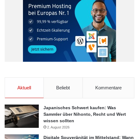
Schimmelbefall reduzieren.
Schönheitsreparaturen: Teppich, Laminat und Parkett
nutzen sich über die Jahre ab. Tapeten bekommen
Flecken und Kratzer. Wände vergilben und von
Heizkörpern und Fensterrahmen blättert die Farbe. Je
nach Bedarf und Abnutzung sind alle fünf bis zehn Jahre
diverse Renovierungsarbeiten fällig. Sie helfen übrigens
auch, rechtzeitig größere Mängel zu entdecken, die die
Bausubstanz gefährden können.
ARKM.marketing
Aktuell
Beliebt
Kommentare
Japanisches Schwert kaufen: Was
Sammler über Nihonto, Recht und Wert
wissen sollten
2. August 2026
Digitale Souveränität im Mittelstand: Wann