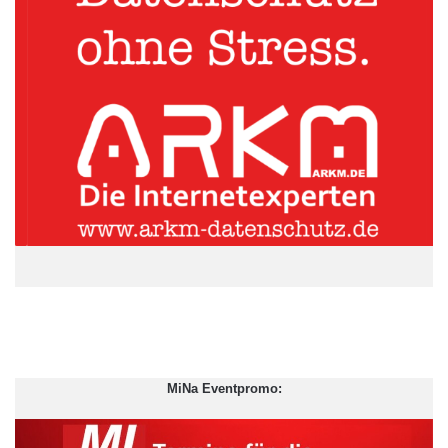
Wert ihrer Immobilie“, sagt Carolin Schneider von der
Bausparkasse Schwäbisch Hall. Die Expertin verrät, welche
Investitionen in Haus und Wohnung besonders lohnenswert
sind:
Energetische Modernisierung: Ob für Dach, Fassade,
Türen und Fenster oder auch Heizungsanlage –
energieeffiziente Lösungen stabilisieren gleichzeitig immer
auch den Wert. Hiervon profitiert neben der Umwelt auch
noch die kommende Generation. Und: Je früher
Energiesparmaßnahmen umgesetzt werden, desto eher
können die laufenden Kosten gesenkt und neue
Spielräume im Haushaltsbudget gewonnen werden.
An-, Aus- und Umbauten: Lebensumstände ändern sich –
etwa durch Familienzuwachs, Teilzeitarbeit im Home
MiNa Eventpromo:
Office oder wenn der Nachwuchs zum Studieren auszieht.
In Keller und Dachgeschoss können wertvolle
Quadratmeter gewonnen werden. Oder aber das