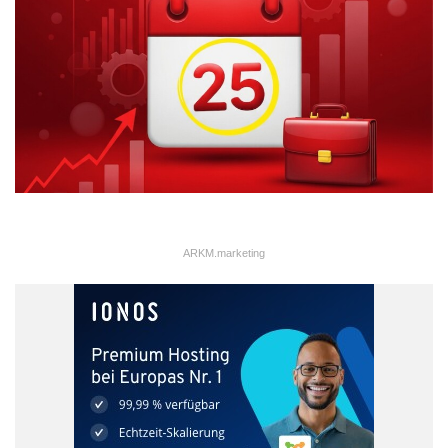
ARKM.marketing
4. Wer steht hinter dem Namen
Ginmon?
Der Name Ginmon ist japanisch und bedeutet „Silbernes Tor“. In
Japan steht das als ein Sinnbild für Wohlstand und
Unabhängigkeit. Wir fanden diese Analogie ganz passend,
zumal sie auch unsere internationalen Ambitionen verdeutlicht.