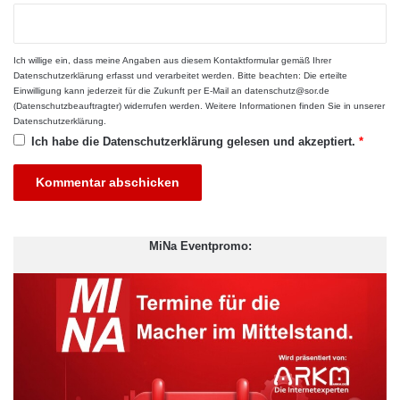
Um die Portfolios immer in einem Optimum zu halten, hat
Ginmon einen Algorithmus definiert. Die Kriterien basieren auf
den Erkenntnissen des Dreifaktorenmodells der beiden
Ich willige ein, dass meine Angaben aus diesem Kontaktformular gemäß Ihrer
Portfoliotheoretiker Prof. Eugene Fama und Prof. Kenneth
Datenschutzerklärung
erfasst und verarbeitet werden. Bitte beachten: Die erteilte
Einwilligung kann jederzeit für die Zukunft per E-Mail an datenschutz@sor.de
French. Dabei werden kleine und gut bewerteten Unternehmen
(Datenschutzbeauftragter) widerrufen werden. Weitere Informationen finden Sie in unserer
(Small & Value Caps) den Portfolios beigemischt um gezielt
Datenschutzerklärung
.
Überrenditen zu gewinnen. Performance-Vergleiche wie die des
Ich habe die
Datenschutzerklärung
gelesen und akzeptiert.
*
EXtra-Magazins konnten nachweisen, dass somit langfristig,
verglichen mit anderen Strategien im Jahr 2016 die höchsten
Renditen erzielt werden konnten.
MiNa Eventpromo:
ARKM.marketing