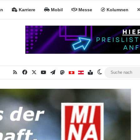
en
Karriere
Mobil
Messe
Kolumnen
RSS
Facebook
X
YouTube
Telegram
Mastodon
Inhaltsverzeichnis
MiNa CH
MiNa AT
Skin umschalten