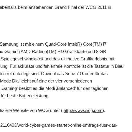
enfalls beim anstehenden Grand Final der WCG 2011 in
msung ist mit einem Quad-Core Intel(R) Core(TM) i7
End Gaming AMD Radeon(TM) HD Grafikkarte und 8 GB
Spielegeschwindigkeit und das ultimative Grafikerlebnis mit
. Für akkurate und fehlerfreie Kontrolle ist die Tastatur in Blau
ten rot unterlegt sind. Obwohl das Serie 7 Gamer für das
 Mode Dial leicht auf eine der vier verschiedenen
Gaming‘ besitzt es die Modi ‚Balanced‘ für den täglichen
ür beste Batterieleistung.
ffizielle Website von WCG unter (
http://www.wcg.com
).
/2110403/world-cyber-games-startet-online-umfrage-fuer-das-