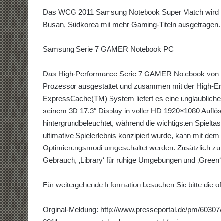
Das WCG 2011 Samsung Notebook Super Match wird eb
Busan, Südkorea mit mehr Gaming-Titeln ausgetragen.
Samsung Serie 7 GAMER Notebook PC
Das High-Performance Serie 7 GAMER Notebook von Sa
Prozessor ausgestattet und zusammen mit der High-
ExpressCache(TM) System liefert es eine unglaubliche 
seinem 3D 17.3″ Display in voller HD 1920×1080 Auflösung
hintergrundbeleuchtet, während die wichtigsten Spieltas
ultimative Spielerlebnis konzipiert wurde, kann mit dem
Optimierungsmodi umgeschaltet werden. Zusätzlich zu ‚
Gebrauch, ‚Library‘ für ruhige Umgebungen und ‚Green‘ f
Für weitergehende Information besuchen Sie bitte die o
Orginal-Meldung: http://www.presseportal.de/pm/60307