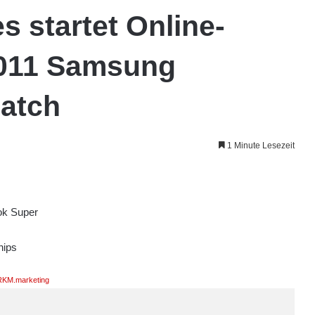
 startet Online-
2011 Samsung
atch
1 Minute Lesezeit
ok Super
hips
KM.marketing