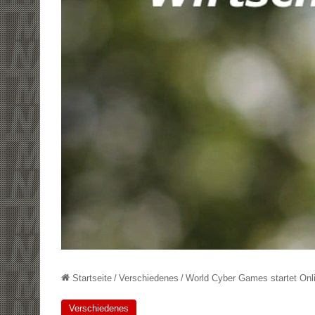
Startseite
/
Verschiedenes
/
World Cyber Games startet On
Verschiedenes