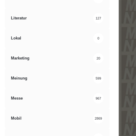
Literatur
127
Lokal
0
Marketing
20
Meinung
599
Messe
967
Mobil
2869