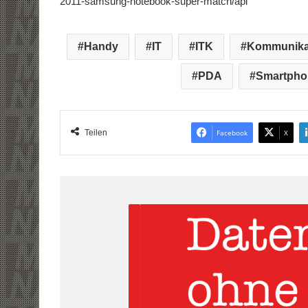
2011-samsung-notebook-super-match/api
Handy
IT
ITK
Kommunika
PDA
Smartpho
Teilen
Facebook
X