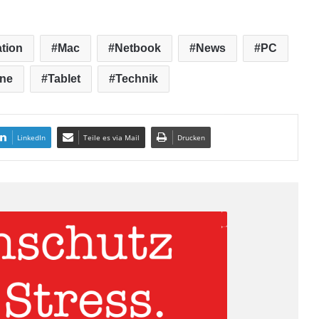
tion
Mac
Netbook
News
PC
ne
Tablet
Technik
LinkedIn
Teile es via Mail
Drucken