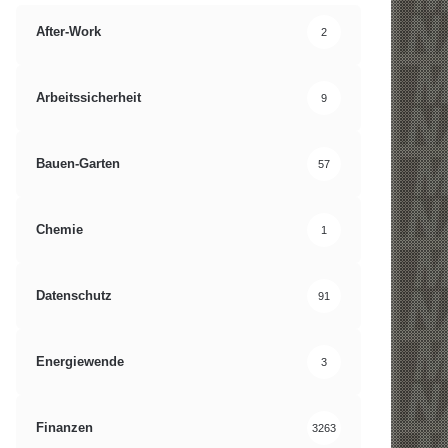
After-Work
2
Arbeitssicherheit
9
Bauen-Garten
57
Chemie
1
Datenschutz
91
Energiewende
3
Finanzen
3263