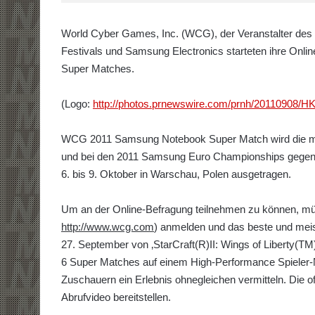
World Cyber Games, Inc. (WCG), der Veranstalter des 
Festivals und Samsung Electronics starteten ihre On
Super Matches.
(Logo:
http://photos.prnewswire.com/prnh/20110908
WCG 2011 Samsung Notebook Super Match wird die mei
und bei den 2011 Samsung Euro Championships gegene
6. bis 9. Oktober in Warschau, Polen ausgetragen.
Um an der Online-Befragung teilnehmen zu können, mü
http://www.wcg.com
) anmelden und das beste und mei
27. September von ‚StarCraft(R)II: Wings of Liberty(T
6 Super Matches auf einem High-Performance Spiele
Zuschauern ein Erlebnis ohnegleichen vermitteln. Die of
Abrufvideo bereitstellen.