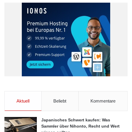
es zum Beispiel den Spaziergang, der durch Neukölln führt und
die Spaziergänger auf die vielen türkischen Restaurants
aufmerksam macht. Natürlich gibt es auch Spaziergänge, die in
Dörfer außerhalb der Stadt führen. Diese Stadtspaziergänge
sind ein echter Geheimtipp. Man kann die Karten auch im
Online Shop der entsprechenden Zeitung kaufen oder einfach
mal anrufen und nachfragen.
Auch vom wirtschaftlichen Standpunkt gesehen macht Berlin
einen wunderbaren Eindruck. Berlin ist die innovativste Stadt in
Deutschland. Es gibt hier viele Neugründungen von
Unternehmen. Viele internationale Firmen haben zudem ihren
Sitz in Berlin. Berlin verzeichnet gerade ein großes
Wirtschaftswachstum. Viele Unternehmen erkennen das und
Aktuell
Beliebt
Kommentare
wollen sich von diesem Aufschwung tragen lassen. Dies sind
gute Gründe, warum man
Konferenzräume in Berlin
für
Japanisches Schwert kaufen: Was
Tagungen mieten sollte.
Sammler über Nihonto, Recht und Wert