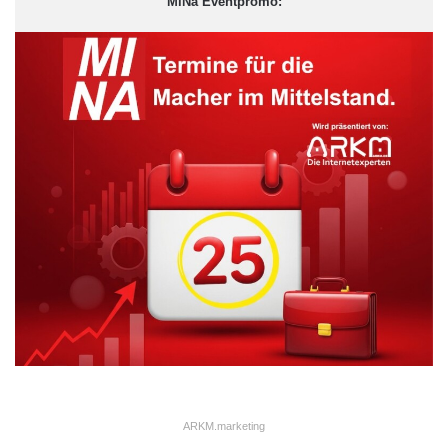
MiNa Eventpromo:
Berlin ist eine Ansammlung unterschiedlicher Dörfer. So ist jeder
Stadtteil ganz anders und besitzt seinen eigenen Charme. Dies
ist auch der Grund warum das Leben in Berlin so einen großen
Spaß macht. Es gibt immer etwas Neues zu entdecken.
Die Berliner Tageszeitungen veröffentlichen ab und zu Karten für
Radtouren und Spaziergänge durch Berlin. So gibt es bestimmte
ARKM.marketing
Touren, auf denen man besonders viel entdecken kann. Da gibt