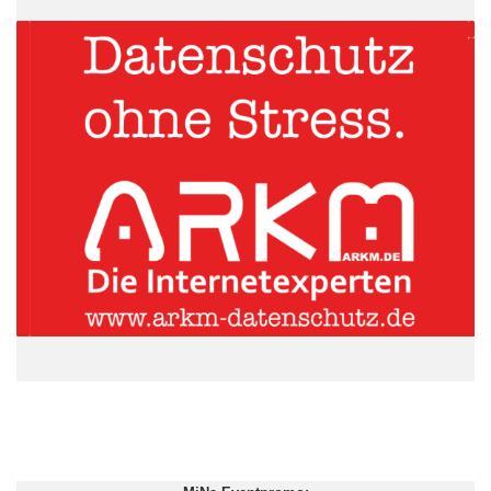
Foto: Bildarchiv ARKM
Des Weiteren ist Berlin eine multikulturelle Stadt. Es gibt keine
Stadt in Deutschland, wo der Ausländeranteil so hoch ist. Daher
findet man auch an jeder Ecke schöne Restaurants mit
köstlichen Speisen aus aller Welt. Wer noch nie afrikanisch
gegessen hat, wird in Berlin fündig. Wer noch nie indische oder
vietnamesische Küche ausprobiert hat, der wird in Berlin dazu
die Gelegenheit haben.
ARKM.marketing