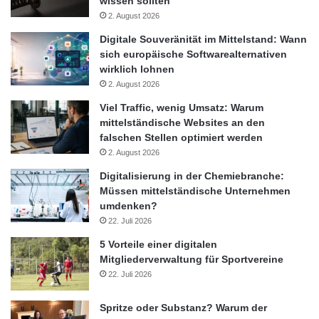
wissen sollten
2. August 2026
Berlin
Konferenzräume
Digitale Souveränität im Mittelstand: Wann
Wirtschaftswachstum
sich europäische Softwarealternativen
wirklich lohnen
2. August 2026
Viel Traffic, wenig Umsatz: Warum
mittelständische Websites an den
falschen Stellen optimiert werden
2. August 2026
Digitalisierung in der Chemiebranche:
Müssen mittelständische Unternehmen
umdenken?
22. Juli 2026
5 Vorteile einer digitalen
Mitgliederverwaltung für Sportvereine
22. Juli 2026
Spritze oder Substanz? Warum der